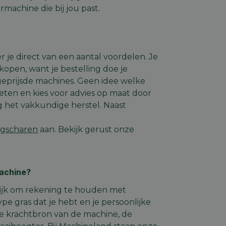
rmachine die bij jou past.
code op te slaan
e ID wordt gebruikt
ing te behouden,
m selecties worden
een persoonlijke
 je direct van een aantal voordelen. Je
kopen, want je bestelling doe je
ript.com-service om
 geprijsde machines. Geen idee welke
den. De cookie-
om correct te
weten en kies voor advies op maat door
g het vakkundige herstel. Naast
mschrijving
gscharen
aan. Bekijk gerust onze
de gebruiker op te
rsal Analytics -
r de site in de
emeen gebruikte
 Ads en is een
machine?
 gebruikt om unieke
komen met een
rig gegenereerd
nomen in elk
e van de gebruiker
grijk om rekening te houden met
m bezoekers-,
iker de website
or de
ype gras dat je hebt en je persoonlijke
uiker mogelijk heeft
 krachtbron van de machine, de
tics om de
nformatie uit over