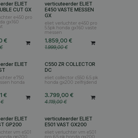
eerder ELIET
verticuteerder ELIET
UBLE CUT GX
E450 VASTE MESSEN
GX
luchter e450 pro
nda gx160
eliet verluchter e450 pro
ut
5.5pk honda gx160 vaste
messen
0
€
1.859,00
€
€
1.999,00
€
eerder ELIET
C550 ZR COLLECTOR
ST
DC
luchter e750
eliet collector c550 6.5 pk
ssen honda
honda gx200 zelfrijdend
1
€
3.799,00
€
€
4.119,00
€
eerder ELIET
verticuteerder ELIET
ST GP200
E501 VAST GX200
luchter vm e501
eliet verluchter vm e501
 honda gp200
pro 6.5 pk honda gx200