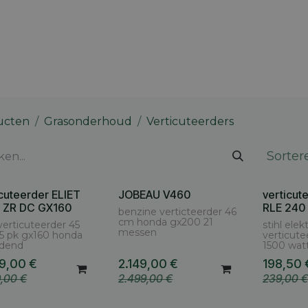
 merk
Contact
Vacatures
Onze winkels
Blog
ucten
Grasonderhoud
Verticuteerders
Sorter
icuteerder ELIET
JOBEAU V460
verticut
 ZR DC GX160
RLE 240
benzine verticteerder 46
cm honda gx200 21
 verticuteerder 45
stihl elek
messen
5 pk gx160 honda
verticute
ijdend
1500 wat
9,00
€
2.149,00
€
198,50
9,00
€
2.499,00
€
239,00