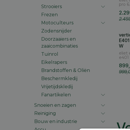
eliet
pro 6
Strooiers
2.29
Frezen
2.45
Motoculteurs
Zodensnijder
vert
Doorzaaiers en
E401
W
zaaicombinaties
eliet
Tuinrol
e401
Eikelrapers
899,
Brandstoffen & Oliën
999,
Beschermkledij
Vrijetijdskledij
Fanartikelen
Snoeien en zagen
Reiniging
Bouw en industrie
Ve
Accu