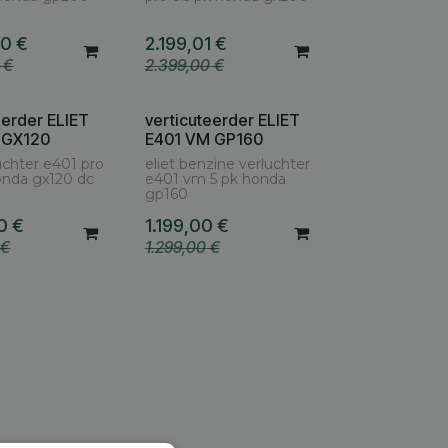
00
€
2.199,01
€
€
2.399,00
€
eerder ELIET
verticuteerder ELIET
 GX120
E401 VM GP160
luchter e401 pro
eliet benzine verluchter
nda gx120 dc
e401 vm 5 pk honda
gp160
0
€
1.199,00
€
€
1.299,00
€