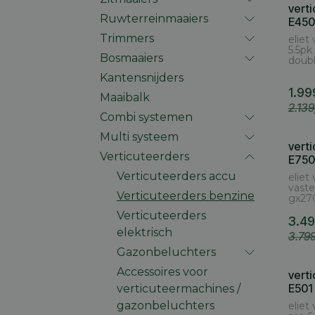
vert
Ruwterreinmaaiers
E450
Trimmers
eliet
5.5pk
Bosmaaiers
doubl
Kantensnijders
1.99
Maaibalk
2.13
Combi systemen
Multi systeem
vert
Verticuteerders
E750
Verticuteerders accu
eliet
vast
Verticuteerders benzine
gx27
Verticuteerders
3.49
elektrisch
3.79
Gazonbeluchters
Accessoires voor
vert
E501
verticuteermachines /
gazonbeluchters
eliet