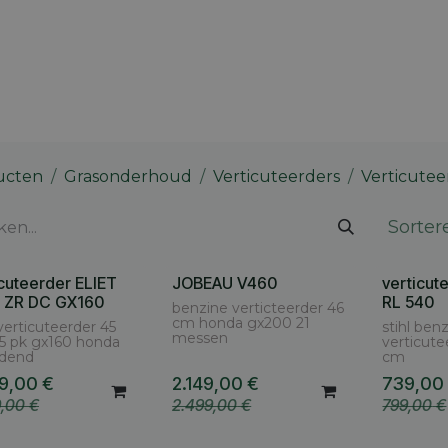
 merk
Contact
Vacatures
Onze winkels
Blog
ucten
Grasonderhoud
Verticuteerders
Verticutee
Sorter
icuteerder ELIET
JOBEAU V460
verticut
 ZR DC GX160
RL 540
benzine verticteerder 46
cm honda gx200 21
 verticuteerder 45
stihl ben
messen
5 pk gx160 honda
verticute
ijdend
cm
9,00
€
2.149,00
€
739,00
9,00
€
2.499,00
€
799,00
€