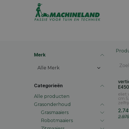
Overslaan naar inhoud
Assortiment
Promoties
Winkel op
Prod
Merk
vert
Categorieën
E450
eliet
Alle producten
cm 5.
zelfr
Grasonderhoud
2.74
Grasmaaiers
2.97
Robotmaaiers
Zitmaaiers