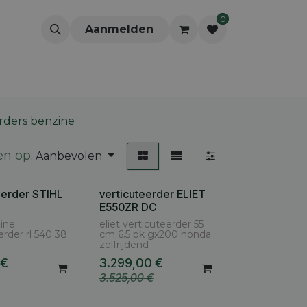
0
Aanmelden
rders benzine
en op:
Aanbevolen
eerder STIHL
verticuteerder ELIET
E550ZR DC
zine
eliet verticuteerder 55
erder rl 540 38
cm 6.5 pk gx200 honda
zelfrijdend
€
3.299,00
€
3.525,00
€