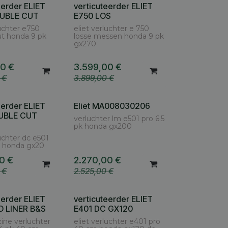
eerder ELIET
verticuteerder ELIET
OUBLE CUT
E750 LOS
luchter e750
eliet verluchter e 750
ut honda 9 pk
losse messen honda 9 pk
gx270
00
€
3.599,00
€
€
3.899,00
€
eerder ELIET
Eliet MA008030206
UBLE CUT
verluchter lm e501 pro 6.5
pk honda gx200
luchter dc e501
pk honda gx20
00
€
2.270,00
€
€
2.525,00
€
eerder ELIET
verticuteerder ELIET
O LINER B&S
E401 DC GX120
zine verluchter
eliet verluchter e401 pro