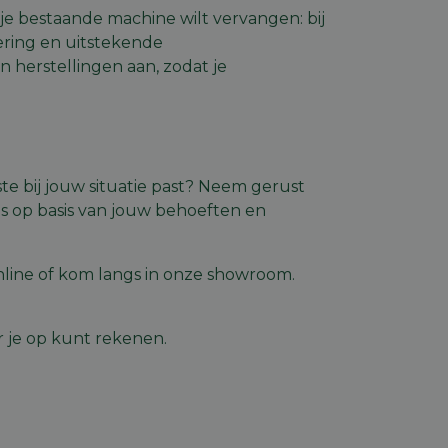
je bestaande machine wilt vervangen: bij
vering en uitstekende
ript.com-service om
den. De cookie-
herstellingen aan, zodat je
om correct te
mschrijving
te bij jouw situatie past? Neem gerust
de gebruiker op te
rsal Analytics -
es op basis van jouw behoeften en
r de site in de
emeen gebruikte
 Ads en is een
 gebruikt om unieke
komen met een
rig gegenereerd
nomen in elk
e van de gebruiker
nline of kom langs in onze showroom.
m bezoekers-,
iker de website
or de
uiker mogelijk heeft
tics om de
 je op kunt rekenen.
nformatie uit over
uele advertenties
mde website
 Visual Website
 site-eigenaren de
gina's te meten.
nformatie uit over
 en terugkerende
uele advertenties
mde website