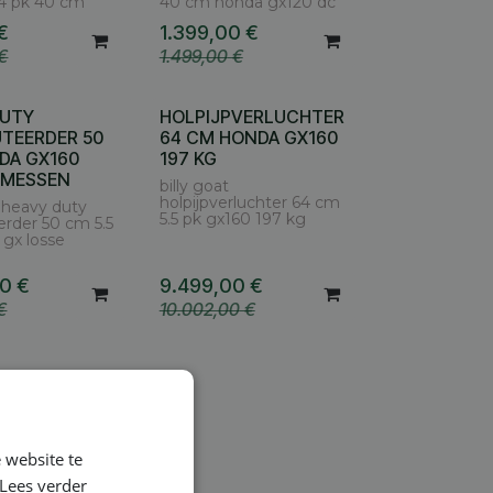
 4 pk 40 cm
40 cm honda gx120 dc
€
1.399,00
€
€
1.499,00
€
DUTY
HOLPIJPVERLUCHTER
UTEERDER 50
64 CM HONDA GX160
DA GX160
197 KG
 MESSEN
billy goat
holpijpverluchter 64 cm
t heavy duty
5.5 pk gx160 197 kg
erder 50 cm 5.5
 gx losse
00
€
9.499,00
€
€
10.002,00
€
 website te
Lees verder