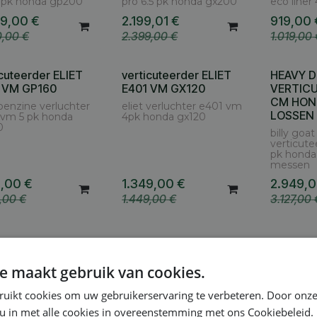
6 pk honda gp200
pro 6.5 pk honda gx200
eco liner
99,00
€
2.199,01
€
919,00
0,00
€
2.399,00
€
1.019,00
icuteerder ELIET
verticuteerder ELIET
HEAVY 
 VM GP160
E401 VM GX120
VERTIC
CM HON
 benzine verluchter
eliet verluchter e401 vm
LOSSEN
 vm 5 pk honda
4pk honda gx120
0
billy goa
verticute
pk honda
messen
9,00
€
1.349,00
€
2.949,
9,00
€
1.449,00
€
3.127,00
1
2
e maakt gebruik van cookies.
ruikt cookies om uw gebruikerservaring te verbeteren. Door onze
 u in met alle cookies in overeenstemming met ons Cookiebeleid.