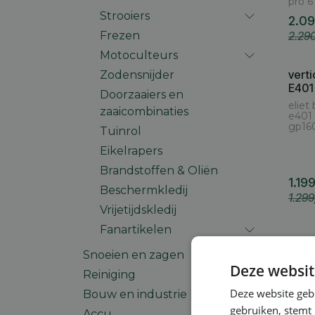
pro 
Strooiers
2.0
Frezen
2.29
Motoculteurs
vert
Zodensnijder
E401
Doorzaaiers en
eliet
zaaicombinaties
e401
gp16
Tuinrol
Eikelrapers
Brandstoffen & Oliën
1.19
Beschermkledij
1.29
Vrijetijdskledij
Fanartikelen
Snoeien en zagen
Deze websit
Reiniging
Deze website geb
Bouw en industrie
gebruiken, stemt
Accu