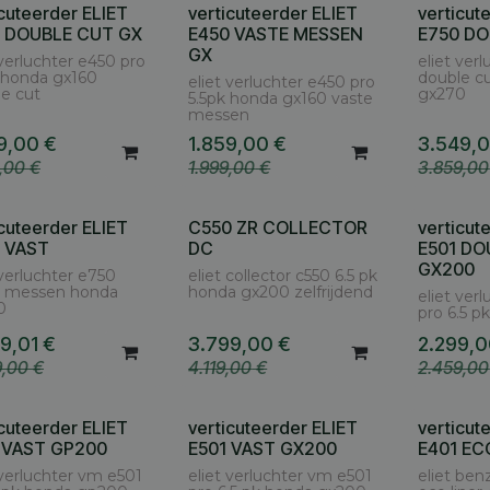
icuteerder ELIET
verticuteerder ELIET
verticut
 DOUBLE CUT GX
E450 VASTE MESSEN
E750 D
GX
 verluchter e450 pro
eliet ver
 honda gx160
double c
eliet verluchter e450 pro
e cut
gx270
5.5pk honda gx160 vaste
messen
9,00
€
1.859,00
€
3.549,
9,00
€
1.999,00
€
3.859,00
icuteerder ELIET
C550 ZR COLLECTOR
verticut
 VAST
DC
E501 DO
GX200
 verluchter e750
eliet collector c550 6.5 pk
e messen honda
honda gx200 zelfrijdend
eliet ver
0
pro 6.5 
9,01
€
3.799,00
€
2.299,
9,00
€
4.119,00
€
2.459,00
icuteerder ELIET
verticuteerder ELIET
verticut
 VAST GP200
E501 VAST GX200
E401 EC
 verluchter vm e501
eliet verluchter vm e501
eliet ben