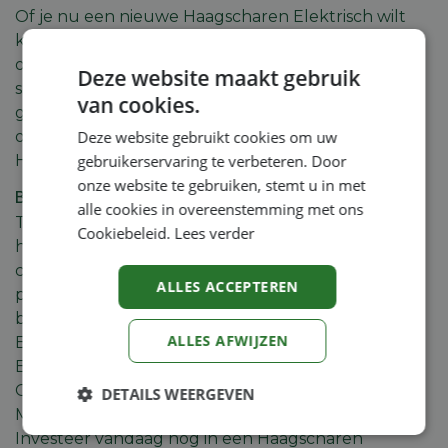
Of je nu een nieuwe Haagscharen Elektrisch wilt
kopen of je bestaande machine wilt vervangen: bij
ons ben je aan het juiste adres. Wij garanderen een
Deze website maakt gebruik
snelle levering en uitstekende
van cookies.
garantievoorwaarden. Daarnaast bieden we ook
onderhoud en herstellingen aan, zodat je
Deze website gebruikt cookies om uw
Haagscharen Elektrisch altijd in topconditie blijft.
gebruikerservaring te verbeteren. Door
onze website te gebruiken, stemt u in met
Bestel jouw Haagscharen Elektrisch bij Machineland
alle cookies in overeenstemming met ons
Twijfel je nog over welke Haagscharen Elektrisch
Cookiebeleid.
Lees verder
het beste bij jouw situatie past? Neem gerust
contact op met ons team. Wij geven je graag
ALLES ACCEPTEREN
persoonlijk advies op basis van jouw behoeften en
budget.
ALLES AFWIJZEN
Bekijk ons volledige aanbod aan Haagscharen
Elektrisch online of kom langs in
onze winkels
.
Ontdek zelf waarom professionals kiezen voor
DETAILS WEERGEVEN
Machineland.
Strikt
Prestatie
Targeting
Investeer vandaag nog in een Haagscharen