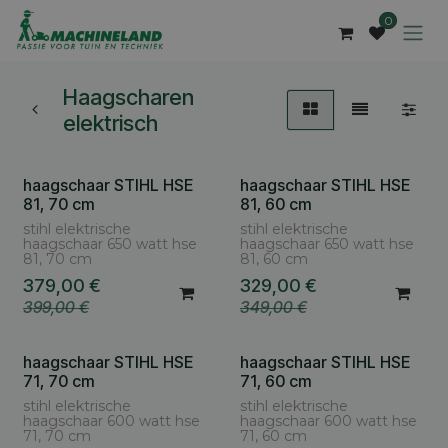
Overslaan naar inhoud
0
Haagscharen
elektrisch
haagschaar STIHL HSE
haagschaar STIHL HSE
81, 70 cm
81, 60 cm
stihl elektrische
stihl elektrische
haagschaar 650 watt hse
haagschaar 650 watt hse
81, 70 cm
81, 60 cm
379,00
€
329,00
€
399,00
€
349,00
€
haagschaar STIHL HSE
haagschaar STIHL HSE
71, 70 cm
71, 60 cm
stihl elektrische
stihl elektrische
haagschaar 600 watt hse
haagschaar 600 watt hse
71, 70 cm
71, 60 cm