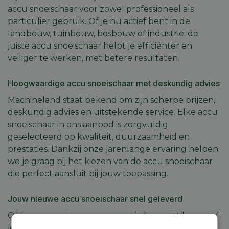
accu snoeischaar voor zowel professioneel als
particulier gebruik. Of je nu actief bent in de
landbouw, tuinbouw, bosbouw of industrie: de
juiste accu snoeischaar helpt je efficiënter en
veiliger te werken, met betere resultaten.
Hoogwaardige accu snoeischaar met deskundig advies
Machineland staat bekend om zijn scherpe prijzen,
deskundig advies en uitstekende service. Elke accu
snoeischaar in ons aanbod is zorgvuldig
geselecteerd op kwaliteit, duurzaamheid en
prestaties. Dankzij onze jarenlange ervaring helpen
we je graag bij het kiezen van de accu snoeischaar
die perfect aansluit bij jouw toepassing.
Jouw nieuwe accu snoeischaar snel geleverd
Of je nu een nieuwe accu snoeischaar wilt kopen of
je bestaande machine wilt vervangen: bij ons ben je