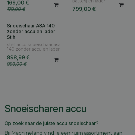
batterij en lader
169,00
€
799,00
€
179,00
€
Snoeischaar ASA 140
zonder accu en lader
Stihl
stihl accu snoeischaar asa
140 zonder accu en lader
898,99
€
999,00
€
Snoeischaren accu
Op zoek naar de juiste accu snoeischaar?
Bij Machineland vind je een ruim assortiment aan