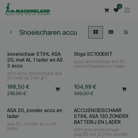
Overslaan naar inhoud
0
Snoeischaren accu
snoeischaar STIHL ASA
Stiga SC100EKIT
Cashback AS € 30
20, met AL 1 lader en AS
accu snoeischaar tot 30
2 accu
mmincl batterij en lader
stihl accu snoeischaar asa
20 met as 2 en al 1
198,50
€
104,99
€
219,00
€
149,00
€
ASA 20, zonder accu en
ACCUSNOEISCHAAR
lader
STIHL ASA 130 ZONDER
BATTERIJ EN LADER
asa 20, zonder accu en
lader
stihl accusnoeischaar
asa130 tot 35 mm zonder