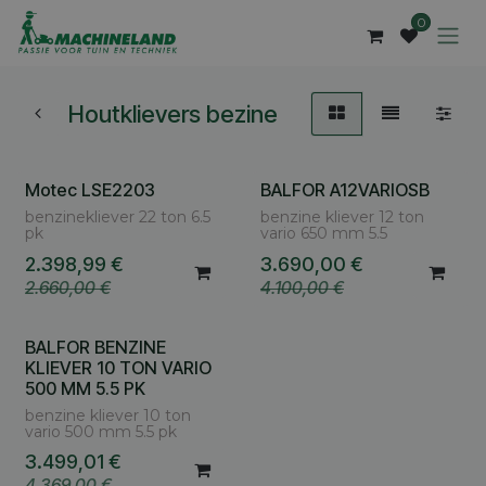
Overslaan naar inhoud
0
Houtklievers bezine
Motec LSE2203
BALFOR A12VARIOSB
benzinekliever 22 ton 6.5
benzine kliever 12 ton
pk
vario 650 mm 5.5
2.398,99
€
3.690,00
€
2.660,00
€
4.100,00
€
BALFOR BENZINE
KLIEVER 10 TON VARIO
500 MM 5.5 PK
benzine kliever 10 ton
vario 500 mm 5.5 pk
3.499,01
€
4.369,00
€