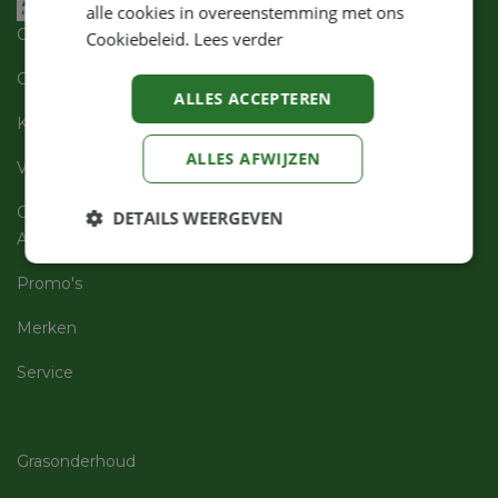
alle cookies in overeenstemming met ons
Over ons
Cookiebeleid.
Lees verder
Openingsuren
ALLES ACCEPTEREN
Klantenservices
ALLES AFWIJZEN
Vacatures
Contact
DETAILS WEERGEVEN
Assortiment
Strikt
Prestatie
Targeting
noodzakelijk
Promo's
Merken
Functioneel
Niet-
Service
geclassificeerd
Grasonderhoud