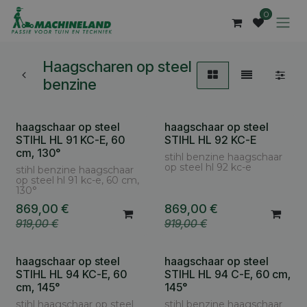
Overslaan naar inhoud
0
Haagscharen op steel
benzine
haagschaar op steel
haagschaar op steel
STIHL HL 91 KC-E, 60
STIHL HL 92 KC-E
cm, 130°
stihl benzine haagschaar
op steel hl 92 kc-e
stihl benzine haagschaar
op steel hl 91 kc-e, 60 cm,
130°
869,00
€
869,00
€
919,00
€
919,00
€
haagschaar op steel
haagschaar op steel
STIHL HL 94 KC-E, 60
STIHL HL 94 C-E, 60 cm,
cm, 145°
145°
stihl haagschaar op steel
stihl benzine haagschaar