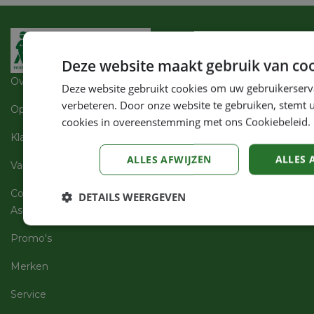
Deze website maakt gebruik van coo
Over ons
Deze website gebruikt cookies om uw gebruikerserv
verbeteren. Door onze website te gebruiken, stemt u
Openingsuren
cookies in overeenstemming met ons Cookiebeleid.
Klantenservices
ALLES AFWIJZEN
ALLES 
Vacatures
Contact
DETAILS WEERGEVEN
Assortiment
Strikt
Prestatie
Targeting
noodzakelijk
Promo's
Merken
Niet-geclassificeerd
Service