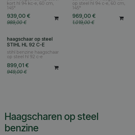
kort hl 94 kc-e, 60 cm,
op steel hl 94 c-e, 60 cm,
145°
145°
939,00
€
969,00
€
989,00
€
1.019,00
€
haagschaar op steel
STIHL HL 92 C-E
stihl benzine haagschaar
op steel hl 92 c-e
899,01
€
949,00
€
Haagscharen op steel
benzine