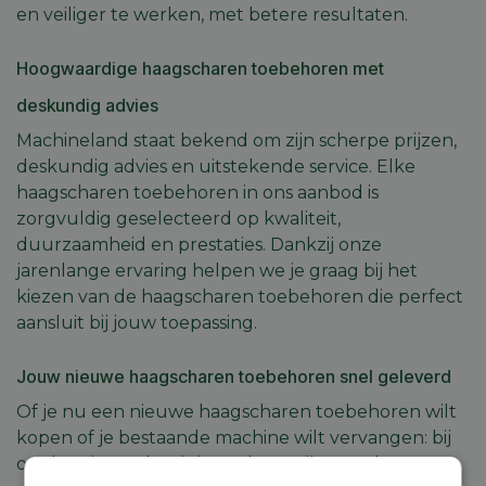
en veiliger te werken, met betere resultaten.
Hoogwaardige haagscharen toebehoren met
deskundig advies
Machineland staat bekend om zijn scherpe prijzen,
deskundig advies en uitstekende service. Elke
haagscharen toebehoren in ons aanbod is
zorgvuldig geselecteerd op kwaliteit,
duurzaamheid en prestaties. Dankzij onze
jarenlange ervaring helpen we je graag bij het
kiezen van de haagscharen toebehoren die perfect
aansluit bij jouw toepassing.
Jouw nieuwe haagscharen toebehoren snel geleverd
Of je nu een nieuwe haagscharen toebehoren wilt
kopen of je bestaande machine wilt vervangen: bij
ons ben je aan het juiste adres. Wij garanderen een