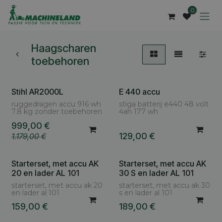
Overslaan naar inhoud
0
Haagscharen
toebehoren
Stihl AR2000L
E 440 accu
ruggedragen accu 916 wh
stiga batterij e440 48 volt
7.8 kg zonder toebehoren
4ah 177 wh
999,00
€
129,00
€
1.179,00
€
Starterset, met accu AK
Starterset, met accu AK
20 en lader AL 101
30 S en lader AL 101
starterset, met accu ak 20
starterset, met accu ak 30
en lader al 101
s en lader al 101
159,00
€
189,00
€