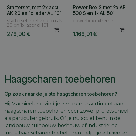
Starterset, met 2x accu
Power Box S met 2x AP
AK 20 en 1x lader AL 101
500 S en 1x AL 501
starterset, met 2x accu ak
powerbox extreme
20 en 1x lader al 101
279,00
€
1.169,01
€
Haagscharen toebehoren
Op zoek naar de juiste haagscharen toebehoren?
Bij Machineland vind je een ruim assortiment aan
haagscharen toebehoren voor zowel professioneel
als particulier gebruik. Of je nu actief bent in de
landbouw, tuinbouw, bosbouw of industrie: de
juiste haagscharen toebehoren helpt je efficiënter