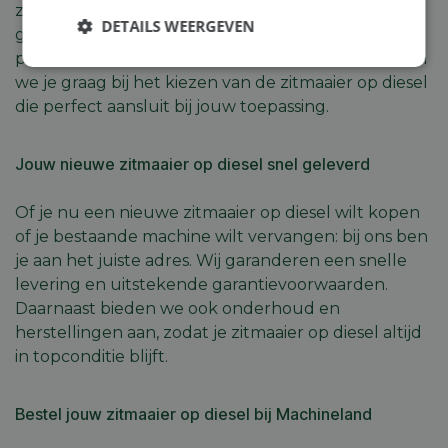
zitmaaier op diesel in ons aanbod is zorgvuldig
DETAILS WEERGEVEN
geselecteerd op kwaliteit, duurzaamheid en
prestaties. Dankzij onze jarenlange ervaring helpen
Strikt
Prestatie
Targeting
we je graag bij het kiezen van de zitmaaier op diesel
noodzakelijk
die perfect aansluit bij jouw toepassing.
Functioneel
Niet-
Jouw nieuwe zitmaaier op diesel snel geleverd
geclassificeerd
Of je nu een nieuwe zitmaaier op diesel wilt kopen
of je bestaande machine wilt vervangen: bij ons ben
je aan het juiste adres. Wij garanderen een snelle
levering en uitstekende garantievoorwaarden.
Daarnaast bieden we ook onderhoud en
Strikt noodzakelijk
Prestatie
Targeting
herstellingen aan, zodat je zitmaaier op diesel altijd
Functioneel
Niet-geclassificeerd
in topconditie blijft.
Strikt noodzakelijke cookies maken de
kernfunctionaliteiten van de website mogelijk, zoals
Bestel jouw zitmaaier op diesel bij Machineland
gebruikersaanmelding en accountbeheer. De
website kan niet goed worden gebruikt zonder de