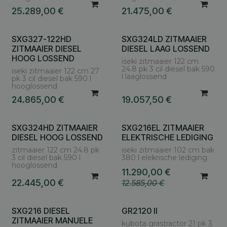
25.289,00
€
21.475,00
€
SXG327-122HD
SXG324LD ZITMAAIER
Vraag uw nettoprijs
Vraag uw nettoprijs
ZITMAAIER DIESEL
DIESEL LAAG LOSSEND
HOOG LOSSEND
iseki zitmaaier 122 cm
24.8 pk 3 cil diesel bak 590
iseki zitmaaier 122 cm 27
l laaglossend
pk 3 cil diesel bak 590 l
hooglossend
24.865,00
€
19.057,50
€
SXG324HD ZITMAAIER
SXG216EL ZITMAAIER
Vraag uw nettoprijs
DIESEL HOOG LOSSEND
ELEKTRISCHE LEDIGING
zitmaaier 122 cm 24.8 pk
iseki zitmaaier 102 cm bak
3 cil diesel bak 590 l
380 l elekrische lediging
hooglossend
11.290,00
€
22.445,00
€
12.585,00
€
SXG216 DIESEL
GR2120 II
ZITMAAIER MANUELE
kubota grastractor 21 pk 3