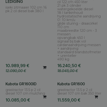
LEDIGING
cil 122 cm 450 liter
21 pk 3 cilinder
iseki zitmaaier 102 cm 16
watergekoelde diesel
pk 2 cil diesel bak 380 l
18 l tankinhoud
hydrostatische aandrijving
0- 10 km/u
glide sturing - draaicirkel
110 cm
maaibreedte 120 cm - 3
messen
opvangbak 450 l
signaal bij bak vol
cardanaandrijving messen
+ aandrijving
standaard brandstofmeter
+ urenteller
490 kg
10.989,99
€
16.240,50
€
12.090,00
€
18.045,00
€
Kubota GR1600ID
Kubota GR1600
grastractor 13.5 p 2 cil
grastractor 13.5 p 2 cil
diesel 107 cm mulching
diesel 107 cm bak 350 liter
10.085,00
€
11.559,00
€