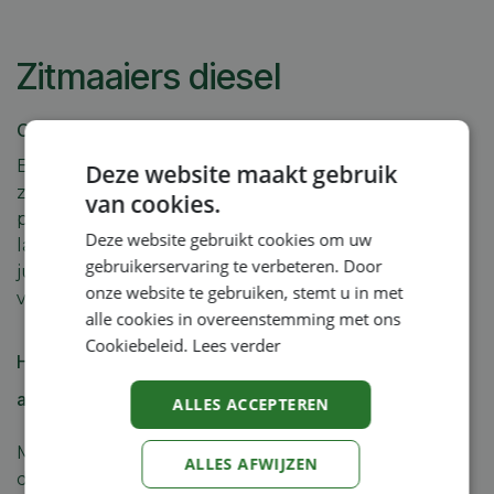
Zitmaaiers diesel
Op zoek naar de juiste zitmaaier op diesel?
Bij Machineland vind je een ruim assortiment aan
Deze website maakt gebruik
zitmaaier op diesel voor zowel professioneel als
van cookies.
particulier gebruik. Of je nu actief bent in de
Deze website gebruikt cookies om uw
landbouw, tuinbouw, bosbouw of industrie: de
gebruikerservaring te verbeteren. Door
juiste zitmaaier op diesel helpt je efficiënter en
onze website te gebruiken, stemt u in met
veiliger te werken, met betere resultaten.
alle cookies in overeenstemming met ons
Cookiebeleid.
Lees verder
Hoogwaardige zitmaaier op diesel met deskundig
advies
ALLES ACCEPTEREN
Machineland staat bekend om zijn scherpe prijzen,
ALLES AFWIJZEN
deskundig advies en uitstekende service. Elke