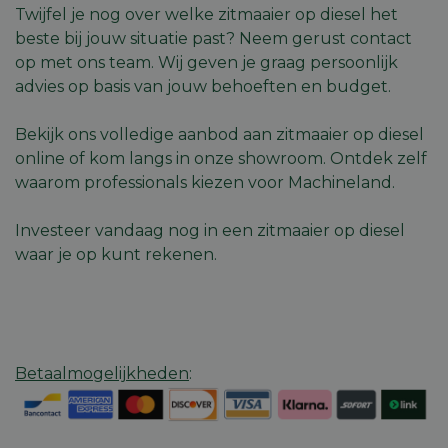
strikt noodzakelijke cookies.
Twijfel je nog over welke zitmaaier op diesel het
Aanbieder
/
beste bij jouw situatie past? Neem gerust contact
Naam
Vervaldatum
Omschri
Domein
op met ons team. Wij geven je graag persoonlijk
session_id
machineland.be
1 week
Dit cook
advies op basis van jouw behoeften en budget.
gebruik
identifi
op te sl
uw huidi
Bekijk ons volledige aanbod aan zitmaaier op diesel
op de we
online of kom langs in onze showroom. Ontdek zelf
sessie I
gebruik
waarom professionals kiezen voor Machineland.
veilige e
consiste
gebruike
Investeer vandaag nog in een zitmaaier op diesel
te beho
ervoor t
waar je op kunt rekenen.
dat pagi
wijzigin
item sele
worden
onthoud
pagina n
Google
pagina. 
Privacy Policy
geen per
gegeven
Betaalmogelijkheden
:
CookieScriptConsent
5 maanden 4
Deze co
CookieScript
weken
gebruikt
machineland.be
Cookie-
Script.c