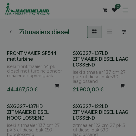
Overslaan naar inhoud
0
Zitmaaiers diesel
FRONTMAAIER SF544
SXG327-137LD
Vraag uw nettoprijs
met turbine
ZITMAAIER DIESEL LAAG
LOSSEND
iseki frontmaaier 44 pk
diesel met turbine zonder
iseki zitmaaier 137 cm 27
maaier en opvangbak
pk 3 cil diesel bak 590 l
laaglossend
44.467,50
€
21.900,00
€
SXG327-137HD
SXG327-122LD
Vraag uw nettoprijs
Vraag uw nettoprijs
ZITMAAIER DIESEL
ZITMAAIER DIESEL LAAG
HOOG LOSSEND
LOSSEND
iseki zitmaaier 137 cm 27
zitmaaier 122 cm 27 pk 3
pk 3 cil diesel bak 650 l
cil diesel bak 590 l
hooglossend
laaglossend