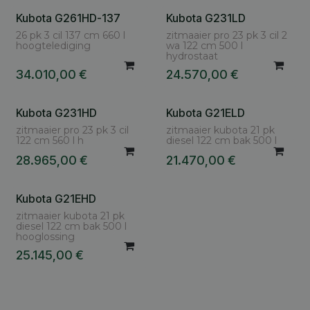
Kubota G261HD-137
Kubota G231LD
Vraag uw nettoprijs
Vraag uw nettoprijs
26 pk 3 cil 137 cm 660 l
zitmaaier pro 23 pk 3 cil 2
hoogtelediging
wa 122 cm 500 l
hydrostaat
34.010,00
€
24.570,00
€
Kubota G231HD
Kubota G21ELD
Vraag uw nettoprijs
Vraag uw nettoprijs
zitmaaier pro 23 pk 3 cil
zitmaaier kubota 21 pk
122 cm 560 l h
diesel 122 cm bak 500 l
28.965,00
€
21.470,00
€
Kubota G21EHD
Vraag uw nettoprijs
zitmaaier kubota 21 pk
diesel 122 cm bak 500 l
hooglossing
25.145,00
€