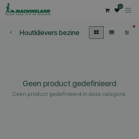
Overslaan naar inhoud
0
ac
Houtklievers bezine
Geen product gedefinieerd
Geen product gedefinieerd in deze categorie.