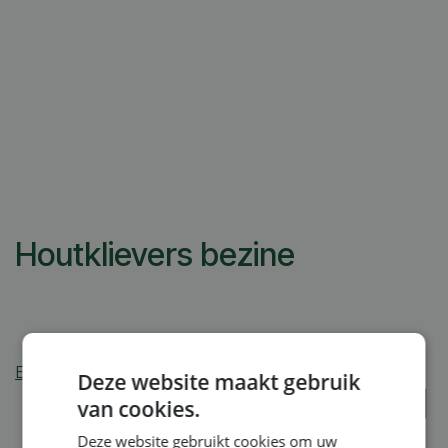
Houtklievers bezine
Betaalmogelijkheden
:
Deze website maakt gebruik
van cookies.
Deze website gebruikt cookies om uw