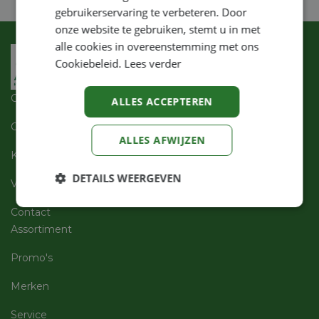
gebruikerservaring te verbeteren. Door
onze website te gebruiken, stemt u in met
alle cookies in overeenstemming met ons
Cookiebeleid.
Lees verder
Over ons
ALLES ACCEPTEREN
Openingsuren
ALLES AFWIJZEN
Klantenservices
DETAILS WEERGEVEN
Vacatures
Strikt
Prestatie
Targeting
Contact
noodzakelijk
Assortiment
Promo's
Functioneel
Niet-
Merken
geclassificeerd
Service