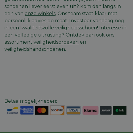
schoenen liever eerst even uit? Kom dan langs in
een van
onze winkels
. Ons team staat klaar met
persoonlijk advies op maat. Investeer vandaag nog
Strikt noodzakelijk
Prestatie
Targeting
in een kwaliteitsvolle veiligheidsschoen! Interesse in
Functioneel
Niet-geclassificeerd
een volledige uitrusting? Ontdek dan ook ons
assortiment
veiligheidsbroeken
en
Strikt noodzakelijke cookies maken de
kernfunctionaliteiten van de website mogelijk, zoals
veiligheidshandschoenen
.
gebruikersaanmelding en accountbeheer. De
website kan niet goed worden gebruikt zonder de
strikt noodzakelijke cookies.
Aanbieder
/
Naam
Vervaldatum
Omschri
Domein
session_id
machineland.be
1 week
Dit cook
gebruik
identifi
op te sl
Betaalmogelijkheden
:
uw huidi
op de we
sessie I
gebruik
veilige e
consiste
gebruike
te beho