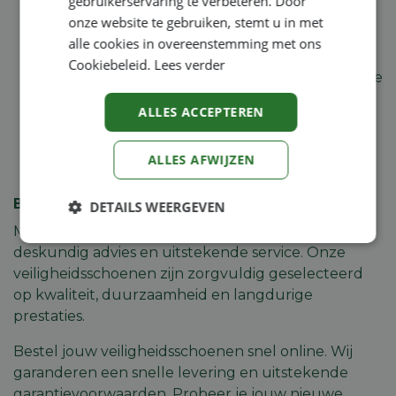
gebruikerservaring te verbeteren. Door
een antiperforatiezool. Perfect voor extreem
onze website te gebruiken, stemt u in met
natte omstandigheden in de agrarische sector.
alle cookies in overeenstemming met ons
S7: Dit is de nieuwste topklasse (volgens de EN
Cookiebeleid.
Lees verder
ISO 20345:2022 norm). Een S7-schoen biedt alle
voordelen van een S3-schoen, maar is dankzij
ALLES ACCEPTEREN
een speciaal membraan volledig waterdicht
(Water Resistant). Ideaal voor zwaar outdoor-
ALLES AFWIJZEN
en bosbouwwerk.
Bestel jouw veiligheidsschoenen bij Machineland
DETAILS WEERGEVEN
Machineland staat bekend om zijn scherpe prijzen,
Strikt
Prestatie
Targeting
deskundig advies en uitstekende service. Onze
noodzakelijk
veiligheidsschoenen zijn zorgvuldig geselecteerd
op kwaliteit, duurzaamheid en langdurige
prestaties.
Functioneel
Niet-
geclassificeerd
Bestel jouw veiligheidsschoenen snel online. Wij
garanderen een snelle levering en uitstekende
garantievoorwaarden. Probeer je jouw nieuwe