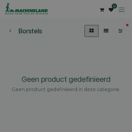
Overslaan naar inhoud
0
ac
Borstels
Geen product gedefinieerd
Geen product gedefinieerd in deze categorie.