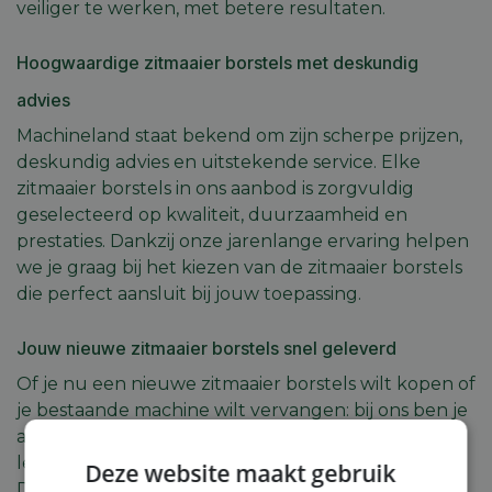
veiliger te werken, met betere resultaten.
Hoogwaardige zitmaaier borstels met deskundig
advies
Machineland staat bekend om zijn scherpe prijzen,
deskundig advies en uitstekende service. Elke
zitmaaier borstels in ons aanbod is zorgvuldig
geselecteerd op kwaliteit, duurzaamheid en
prestaties. Dankzij onze jarenlange ervaring helpen
we je graag bij het kiezen van de zitmaaier borstels
die perfect aansluit bij jouw toepassing.
Jouw nieuwe zitmaaier borstels snel geleverd
Of je nu een nieuwe zitmaaier borstels wilt kopen of
je bestaande machine wilt vervangen: bij ons ben je
aan het juiste adres. Wij garanderen een snelle
levering en uitstekende garantievoorwaarden.
Deze website maakt gebruik
Daarnaast bieden we ook onderhoud en