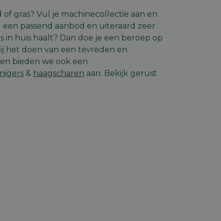
elding en
of gras? Vul je machinecollectie aan en
d een passend aanbod en uiteraard zeer
als in huis haalt? Dan doe je een beroep op
 bij het doen van een tevreden en
code op te slaan
llen bieden we ook een
e ID wordt gebruikt
ing te behouden,
nigers
&
haagscharen
aan. Bekijk gerust
m selecties worden
een persoonlijke
ript.com-service om
den. De cookie-
om correct te
mschrijving
de gebruiker op te
rsal Analytics -
r de site in de
emeen gebruikte
 Ads en is een
 gebruikt om unieke
komen met een
rig gegenereerd
nomen in elk
e van de gebruiker
m bezoekers-,