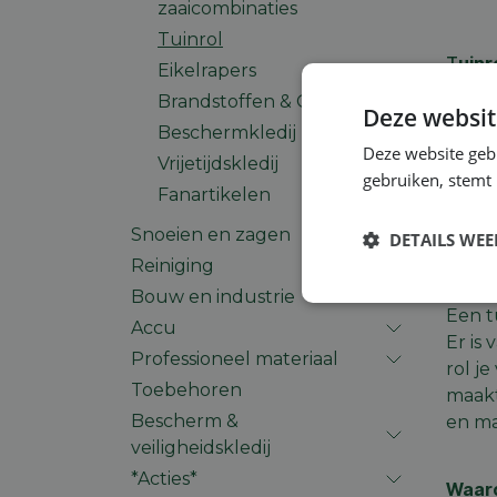
zaaicombinaties
Tuinrol
T
uinr
Eikelrapers
Brandstoffen & Oliën
Grond
Deze websit
tuinw
Beschermkledij
Deze website geb
ontst
Vrijetijdskledij
gebruiken, stemt
speci
Fanartikelen
Neem 
Snoeien en zagen
DETAILS WE
Reiniging
Welke
Bouw en industrie
Strikt
Een t
noodzakelijk
Accu
Er is 
Professioneel materiaal
rol j
Toebehoren
maakt
Bescherm &
en ma
veiligheidskledij
*Acties*
S
Waaro