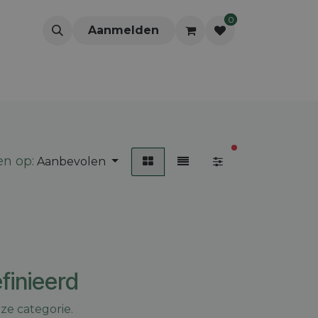
0
Aanmelden
actieve filters
en op:
Aanbevolen
finieerd
ze categorie.