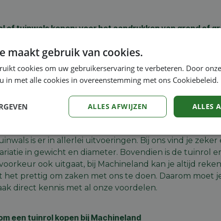
ol of tuinwals kopen: voor het aandrukken van grond of g
 vastrollen of vers gazon aandrukken doe je met behul
e maakt gebruik van cookies.
als genoemd. De tuinwals is vaak te vullen met zand of
ruikt cookies om uw gebruikerservaring te verbeteren. Door onze
aat. Hoe dan ook, voor een kwalitatieve tuinrol doe je e
 u in met alle cookies in overeenstemming met ons Cookiebeleid.
alist in tuingereedschap en hebben alles in huis om zowe
daarom een kijkje bij ons diverse aanbod.
ERGEVEN
ALLES AFWIJZEN
ALLES 
 tuinrol kopen?
Prestatie
Targeting
Functioneel
uinwals is er in allerlei uitvoeringen. Bij ons vind je ze
variatie in gewicht en diameter. Bovendien is de tuinrol e
e voorkeur ook uitgaat, bij Machineland kan je altijd reke
 het prettig om zaken met ons te doen. Daarom moet je
ak direct kennis met al onze voordelen.
trikt noodzakelijk
Prestatie
Targeting
Functioneel
Niet-geclassificee
m een tuinrol kopen bij Machineland