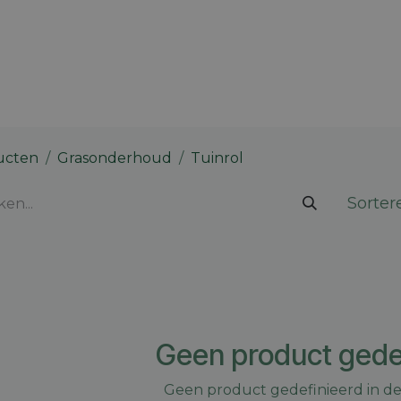
 merk
Contact
Vacatures
Onze winkels
Blog
ucten
Grasonderhoud
Tuinrol
Sorter
Geen product gede
Geen product gedefinieerd in de