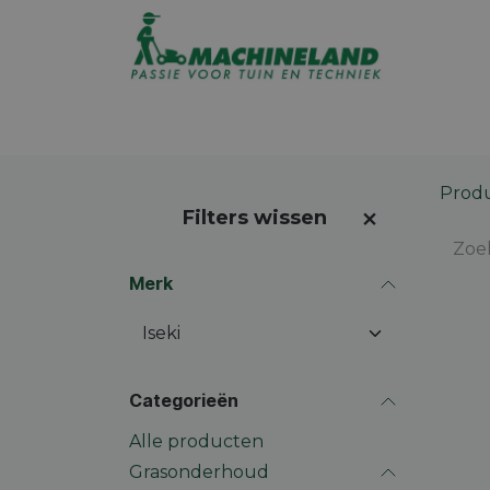
Overslaan naar inhoud
Assortiment
Promoties
Winkel op
Prod
Filters wissen
Merk
Categorieën
Alle producten
Grasonderhoud