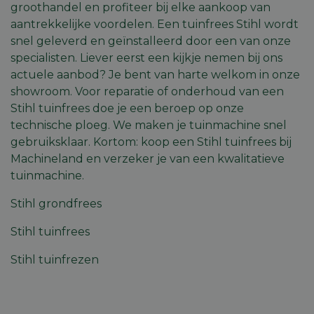
website kan niet goed worden gebruikt zonder de
groothandel en profiteer bij elke aankoop van
strikt noodzakelijke cookies.
aantrekkelijke voordelen. Een tuinfrees Stihl wordt
Aanbieder
/
snel geleverd en geïnstalleerd door een van onze
Naam
Vervaldatum
Omschri
Domein
specialisten. Liever eerst een kijkje nemen bij ons
session_id
machineland.be
1 week
Dit cook
actuele aanbod? Je bent van harte welkom in onze
gebruik
identifi
showroom. Voor reparatie of onderhoud van een
op te sl
Stihl tuinfrees doe je een beroep op onze
uw huidi
op de we
technische ploeg. We maken je tuinmachine snel
sessie I
gebruik
gebruiksklaar. Kortom: koop een Stihl tuinfrees bij
veilige e
consiste
Machineland en verzeker je van een kwalitatieve
gebruike
tuinmachine.
te beho
ervoor t
dat pagi
Stihl grondfrees
wijzigin
item sele
worden
Stihl tuinfrees
onthoud
pagina n
Google
pagina. 
Stihl tuinfrezen
Privacy Policy
geen per
gegeven
CookieScriptConsent
5 maanden 4
Deze co
CookieScript
weken
gebruikt
machineland.be
Cookie-