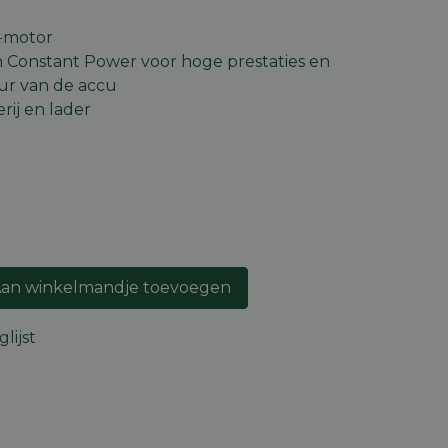
C-motor
 Constant Power voor hoge prestaties en
ur van de accu
rij en lader
an winkelmandje toevoegen
lijst