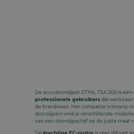
De accudoorslijper STIHL TSA 300 is ee
professionele gebruikers
die werkzaam 
de brandweer. Het compacte ontwerp m
doorslijpers vind je verschillende modell
van een doorslijpschijf op de juiste maat v
De
krachtige EC-motor
is zeer slijtvast