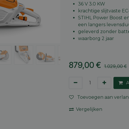
36 V 3.0 KW
krachtige slijtvaste E
STIHL Power Boost en
een langers levensdu
geleverd zonder batte
waarborg 2 jaar
879,00
€
1.029,00
€
A
Toevoegen aan verlang
Vergelijken