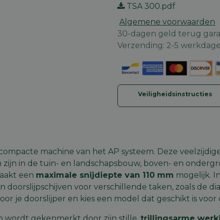
TSA 300.pdf
Algemene voorwaarden
30-dagen geld terug gara
Verzending: 2-5 werkdag
Veiligheidsinstructies
n compacte machine van het
AP systeem
. Deze veelzijdige
zijn in de tuin- en landschapsbouw, boven- en ondergro
aakt een
maximale snijdiepte van 110 mm
mogelijk. I
en doorslijpschijven voor verschillende taken, zoals de
di
oor je doorslijper en kies een model dat geschikt is voor d
 en wordt gekenmerkt door zijn stille,
trillingsarme werk