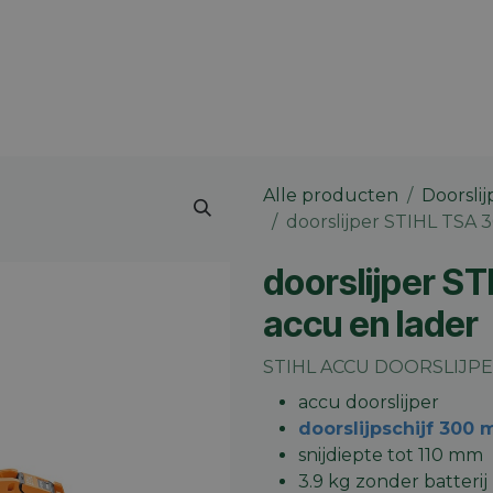
 merk
Contact
Vacatures
Onze winkels
Blog
Alle producten
Doorslij
doorslijper STIHL TSA 
doorslijper S
accu en lader
STIHL ACCU DOORSLIJPER 
accu doorslijper
doorslijpschijf 300
snijdiepte tot 110 mm
3.9 kg zonder batterij