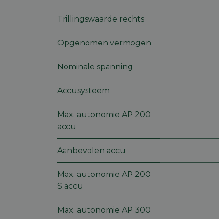
Trillingswaarde rechts
Opgenomen vermogen
Naam
Aa
Naam
Naam
_vis_opt_exp_36_c
Aanb
D
Naam
Nominale spanning
Dome
_ga
frontend_lang
ma
_uetvid
Micro
Corp
Accusysteem
.mach
tz
ma
ANONCHK
Micro
Max. autonomie AP 200
Corp
.c.cla
accu
_ga_000000001
IDE
Goog
.doub
Aanbevolen accu
_vis_opt_s
_gcl_au
Goog
Max. autonomie AP 200
.mach
S accu
_vwo_ds
_fbp
Meta
Max. autonomie AP 300
Inc.