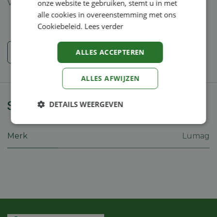
Verzending: 2-5 werkdagen
onze website te gebruiken, stemt u in met
alle cookies in overeenstemming met ons
Cookiebeleid.
Lees verder
Veiligheidsinstructies
ALLES ACCEPTEREN
ALLES AFWIJZEN
Specificaties
DETAILS WEERGEVEN
Strikt
Prestatie
Targeting
noodzakelijk
Merk
Lumag
Functioneel
Niet-
geclassificeerd