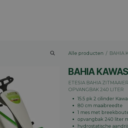
 merk
Contact
Vacatures
Onze winkels
Blog
Alle producten
BAHIA K
BAHIA KAWASA
ETESIA BAHIA ZITMAAIER
OPVANGBAK 240 LITER
15.5 pk 2 cilinder Kawa
80 cm maaibreedte
1 mes met breekbout
opvangbak 240 liter 
hydrostatische aandri