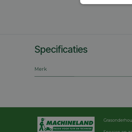
Strikt
noodzakelijk
Specificaties
S
Strikt noodzakelijke
accountbeheer. De we
Merk
Naam
session_id
CookieScriptConse
Grasonderho
Snoeien en z