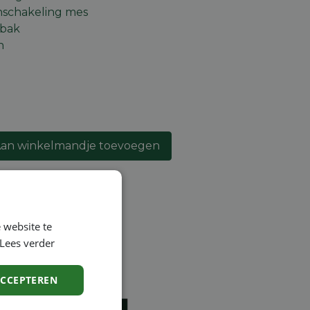
nschakeling mes
 bak
n
an winkelmandje toevoegen
lijst
 website te
Lees verder
ntie
en
ACCEPTEREN