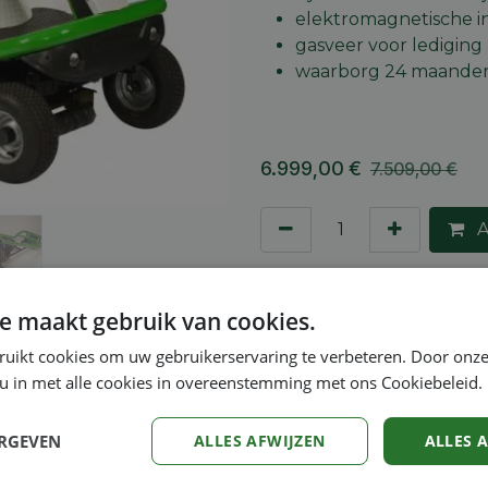
elektromagnetische i
gasveer voor lediging
waarborg 24 maande
6.999,00
€
7.509,00
€
A
Toevoegen aan verlang
e maakt gebruik van cookies.
Vergelijken
ruikt cookies om uw gebruikerservaring te verbeteren. Door onze
 u in met alle cookies in overeenstemming met ons Cookiebeleid.
Algemene voorwaarden
30-dagen geld terug gara
Verzending: 2-5 werkdag
ERGEVEN
ALLES AFWIJZEN
ALLES 