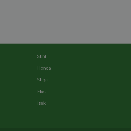
rd
elding en
Stihl
code op te slaan
e ID wordt gebruikt
ing te behouden,
Honda
m selecties worden
een persoonlijke
Stiga
ript.com-service om
den. De cookie-
Eliet
om correct te
Iseki
mschrijving