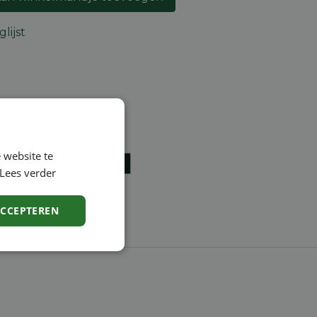
lijst
ntie
en
 website te
Lees verder
ACCEPTEREN
Niet-
geclassificeerd