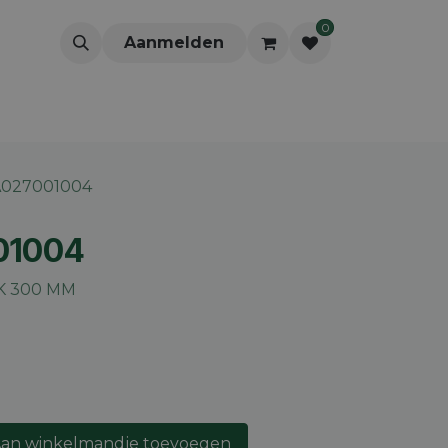
0
Aanmelden
A027001004
01004
K 300 MM
an winkelmandje toevoegen