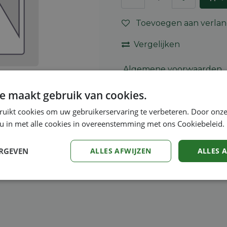
Toevoegen aan verlang
Vergelijken
Algemene voorwaarden
30-dagen geld terug gara
e maakt gebruik van cookies.
Verzending: 2-5 werkdag
ruikt cookies om uw gebruikerservaring te verbeteren. Door onze
 u in met alle cookies in overeenstemming met ons Cookiebeleid.
Veiligheidsinstructies
ERGEVEN
ALLES AFWIJZEN
ALLES 
Prestatie
Targeting
Functioneel