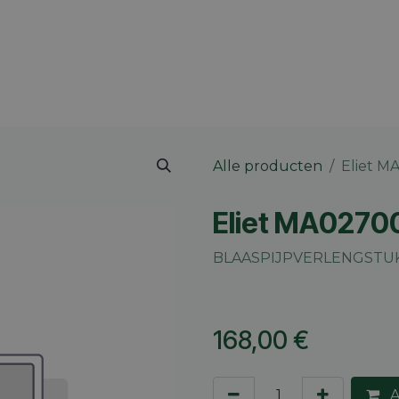
 merk
Contact
Vacatures
Onze winkels
Blog
Alle producten
Eliet M
Eliet MA0270
BLAASPIJPVERLENGSTU
168,00
€
A