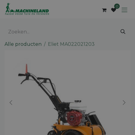
Overslaan naar inhoud
0
Alle producten
Eliet MA022021203