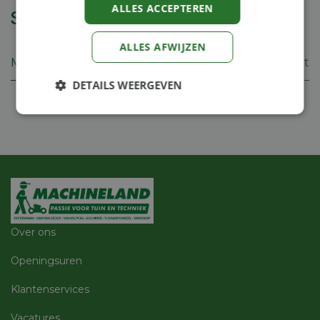
ALLES ACCEPTEREN
Specificaties
ALLES AFWIJZEN
Merk
Eliet
DETAILS WEERGEVEN
Strikt
Prestatie
Targeting
noodzakelijk
Functioneel
Niet-
geclassificeerd
Over ons
Openingsuren
Klantenservices
Strikt noodzakelijk
Prestatie
Targeting
Functioneel
Niet-geclassificeerd
Vacatures