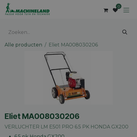
Overslaan naar inhoud
0
Alle producten
Eliet MA008030206
Eliet MA008030206
VERLUCHTER LM E501 PRO 6.5 PK HONDA GX200
6.5 pk Honda GX200