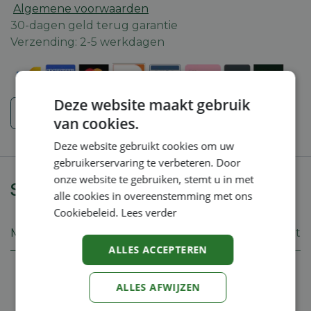
Algemene voorwaarden
30-dagen geld terug garantie
Verzending: 2-5 werkdagen
Deze website maakt gebruik
Veiligheidsinstructies
van cookies.
Deze website gebruikt cookies om uw
gebruikerservaring te verbeteren. Door
onze website te gebruiken, stemt u in met
Specificaties
alle cookies in overeenstemming met ons
Cookiebeleid.
Lees verder
Merk
Eliet
ALLES ACCEPTEREN
ALLES AFWIJZEN