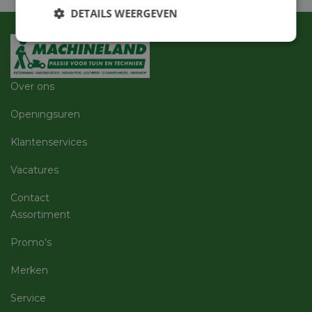
DETAILS WEERGEVEN
Strikt
Prestatie
Targeting
noodzakelijk
Over ons
Functioneel
Niet-
Openingsuren
geclassificeerd
Klantenservices
Vacatures
Contact
Assortiment
Strikt noodzakelijk
Prestatie
Targeting
Functioneel
Niet-geclassificeerd
Promo's
Strikt noodzakelijke cookies maken de
Merken
kernfunctionaliteiten van de website mogelijk, zoals
gebruikersaanmelding en accountbeheer. De
website kan niet goed worden gebruikt zonder de
Service
strikt noodzakelijke cookies.