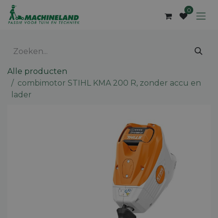
Overslaan naar inhoud
0
Alle producten
combimotor STIHL KMA 200 R, zonder accu en
lader