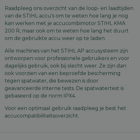
Aanbieder
/
Raadpleeg ons overzicht van de
loop- en laadtijden
Naam
Vervaldatum
Omschri
Domein
van de STIHL accu’s
om te weten hoe lang je nog
session_id
machineland.be
1 week
Dit cook
kan werken met je accucombimotor STIHL KMA
gebruik
identifi
200 R, maar ook om te weten hoe lang het duurt
op te sl
om de gebruikte accu weer op te laden.
uw huidi
op de we
sessie I
Alle machines van het
STIHL AP accusysteem
zijn
gebruik
veilige e
ontworpen voor professionele gebruikers en voor
consiste
gebruike
dagelijks gebruik, ook bij slecht weer. Ze zijn dan
te beho
ook voorzien van een beproefde bescherming
ervoor t
dat pagi
tegen spatwater, die bewezen is door
wijzigin
item sele
geavanceerde interne tests. De spatwatertest is
worden
onthoud
gebaseerd op de norm IPX4.
pagina n
Google
pagina. 
Privacy Policy
Voor een optimaal gebruik raadpleeg je best het
geen per
gegeven
accucompatibiliteitsoverzicht
.
CookieScriptConsent
5 maanden 4
Deze co
CookieScript
weken
gebruikt
machineland.be
Cookie-
Script.c
om de