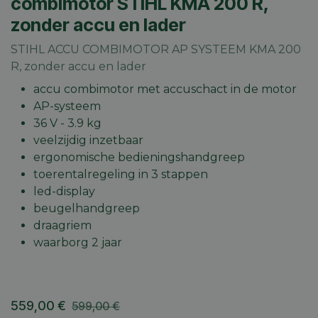
combimotor STIHL KMA 200 R,
zonder accu en lader
STIHL ACCU COMBIMOTOR AP SYSTEEM KMA 200
R, zonder accu en lader
accu combimotor met accuschact in de motor
AP-systeem
36 V - 3.9 kg
veelzijdig inzetbaar
ergonomische bedieningshandgreep
toerentalregeling in 3 stappen
led-display
beugelhandgreep
draagriem
waarborg 2 jaar
559,00
€
599,00
€