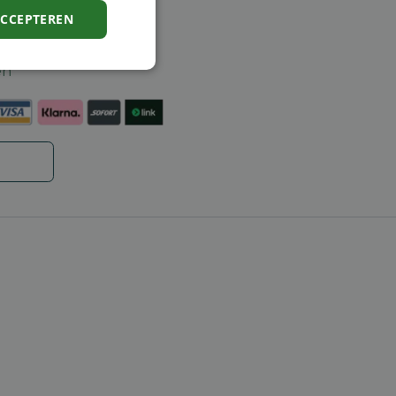
ACCEPTEREN
ntie
en
Niet-
geclassificeerd
rd
elding en
code op te slaan
e ID wordt gebruikt
ing te behouden,
m selecties worden
een persoonlijke