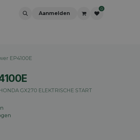
0
Aanmelden
wer EP4100E
4100E
HONDA GX270 ELEKTRISCHE START
en
ogen