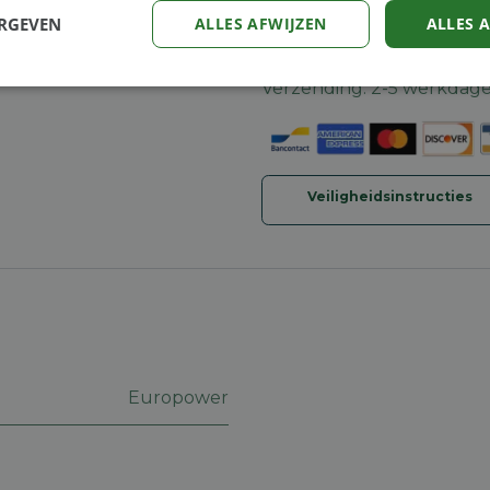
ERGEVEN
ALLES AFWIJZEN
ALLES 
Algemene voorwaarden
30-dagen geld terug gara
Verzending: 2-5 werkdag
Prestatie
Targeting
Functioneel
Veiligheidsinstructies
trikt noodzakelijk
Prestatie
Targeting
Functioneel
Niet-geclassificee
 cookies maken de kernfunctionaliteiten van de website mogelijk, zoals gebruikersaanm
bsite kan niet goed worden gebruikt zonder de strikt noodzakelijke cookies.
Aanbieder
/
Vervaldatum
Omschrijving
Domein
Europower
machineland.be
1 week
Dit cookie wordt gebruikt om een identificatie
voor uw huidige sessie op de website. De sessi
om een veilige en consistente gebruikerservar
ervoor te zorgen dat pagina wijzigingen of ite
onthouden van pagina naar pagina. Het slaat g
gegevens op.