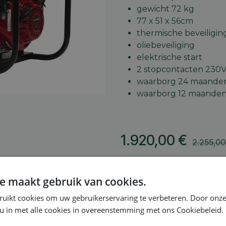
gewicht 72 kg
77 x 51 x 56cm
thermische beveiligin
oliebeveiliging
elektrische start
2 stopcontacten 230V
waarborg 24 maanden
waarborg 12 maanden 
1.920,00
€
2.255,00
A
e maakt gebruik van cookies.
Toevoegen aan verlang
ruikt cookies om uw gebruikerservaring te verbeteren. Door onze
 u in met alle cookies in overeenstemming met ons Cookiebeleid.
Vergelijken