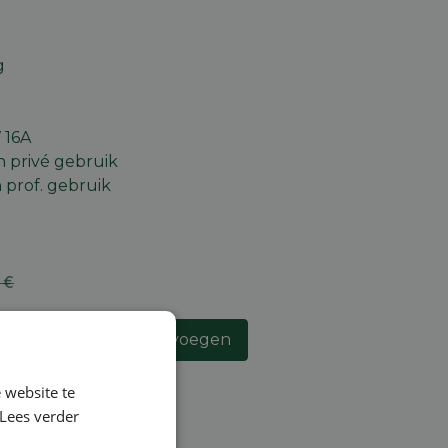
g
 16A
 privé gebruik
prof. gebruik
€
an winkelmandje toevoegen
lijst
 website te
Lees verder