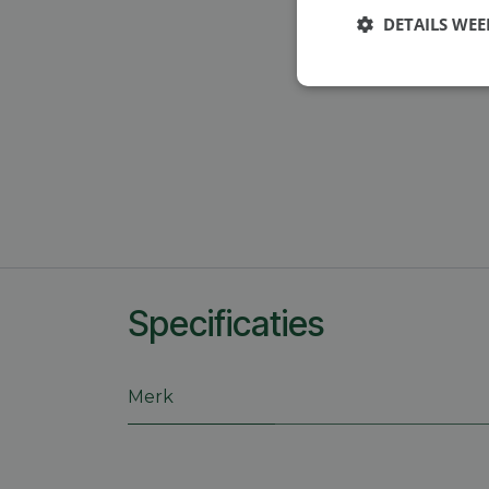
DETAILS WE
Strikt
noodzakelijk
S
Strikt noodzakelijke
Specificaties
accountbeheer. De we
Naam
Merk
session_id