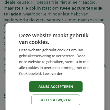
ideale keuze. Hij bespaart je niet alleen laadtijd,
maar stelt je ook in staat om
twee accu’s tegelijk
te laden,
waardoor je minder last hebt van
laadonderbrekingen wanneer je met machines van
het AS systeem werkt. En dankzij de klittenband
voor het oprollen van de kabel, kan je hem
Deze website maakt gebruik
bovendien gemakkelijk meenemen en opbergen.
van cookies.
Of bevestig hem aan de muur. De geïntegreerde
laadindicator (led) geeft de laadstatus aan.
Deze website gebruikt cookies om uw
gebruikerservaring te verbeteren. Door
Meer informatie over het laden van accu’s en de te
onze website te gebruiken, stemt u in met
nemen voorzorgsmaatregelen vind je in onze STIHL
alle cookies in overeenstemming met ons
gids
Lithium-ion-accu’s opladen
.
Cookiebeleid.
Lees verder
ALLES ACCEPTEREN
Specificaties
ALLES AFWIJZEN