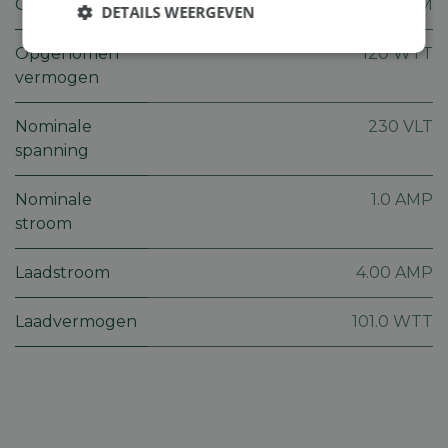
Gewicht
0.8 KGM
DETAILS WEERGEVEN
Opgenomen
120 WTT
Strikt
Prestatie
Targeting
noodzakelijk
vermogen
Nominale
230 VLT
Functioneel
Niet-
spanning
geclassificeerd
Nominale
1.0 AMP
stroom
Laadstroom
4.00 AMP
Strikt noodzakelijk
Prestatie
Targeting
Laadvermogen
101.0 WTT
Functioneel
Niet-geclassificeerd
Strikt noodzakelijke cookies maken de
kernfunctionaliteiten van de website mogelijk, zoals
gebruikersaanmelding en accountbeheer. De
website kan niet goed worden gebruikt zonder de
strikt noodzakelijke cookies.