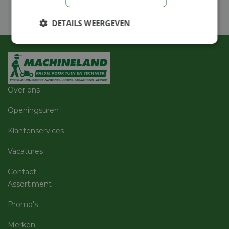
DETAILS WEERGEVEN
Strikt
Prestatie
Targeting
noodzakelijk
Over ons
Functioneel
Niet-
geclassificeerd
Openingsuren
Klantenservices
Vacatures
Contact
Strikt noodzakelijk
Prestatie
Targeting
Assortiment
Functioneel
Niet-geclassificeerd
Promo's
Strikt noodzakelijke cookies maken de
kernfunctionaliteiten van de website mogelijk, zoals
gebruikersaanmelding en accountbeheer. De
Merken