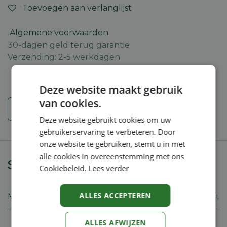
Toevoegen aan verlanglijst
Algemene voorwaarden
30-dagen geld terug garantie
Verzending: 2-5 werkdagen
Deze website maakt gebruik
van cookies.
Veiligheidsinstructies
Deze website gebruikt cookies om uw
gebruikerservaring te verbeteren. Door
onze website te gebruiken, stemt u in met
alle cookies in overeenstemming met ons
Specificaties
Cookiebeleid.
Lees verder
ALLES ACCEPTEREN
Merk
Eliet
ALLES AFWIJZEN