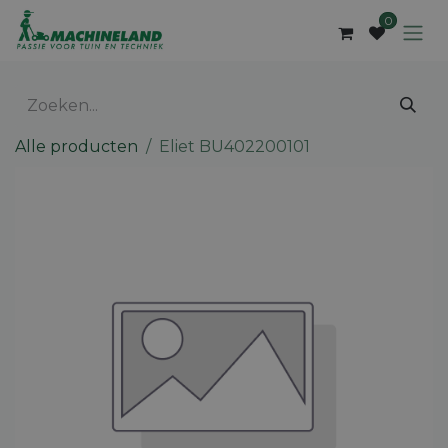
Overslaan naar inhoud
0
Alle producten
Eliet BU402200101