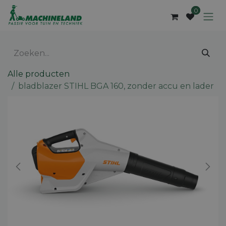
Overslaan naar inhoud
0
Alle producten
bladblazer STIHL BGA 160, zonder accu en lader