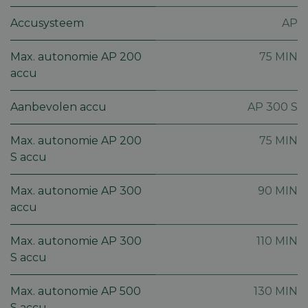
Strikt noodzakelijk
Prestatie
Targeting
Accusysteem
AP
Functioneel
Niet-geclassificeerd
Max. autonomie AP 200
75 MIN
Strikt noodzakelijke cookies maken de
kernfunctionaliteiten van de website mogelijk, zoals
accu
gebruikersaanmelding en accountbeheer. De
website kan niet goed worden gebruikt zonder de
strikt noodzakelijke cookies.
Aanbevolen accu
AP 300 S
Aanbieder
/
Naam
Vervaldatum
Omschri
Domein
Max. autonomie AP 200
75 MIN
session_id
machineland.be
1 week
Dit cook
S accu
gebruik
identifi
op te sl
Max. autonomie AP 300
90 MIN
uw huidi
op de we
accu
sessie I
gebruik
veilige e
Max. autonomie AP 300
110 MIN
consiste
gebruike
S accu
te beho
ervoor t
dat pagi
wijzigin
Max. autonomie AP 500
130 MIN
item sele
S accu