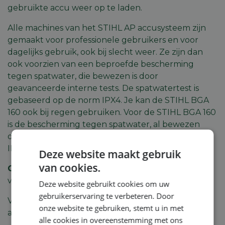
gebruikte accu weer op te laden.
Alle machines van het
STIHL AP accusysteem
zijn
gemaakt voor professionele gebruikers en voor
dagelijks gebruik, ook bij slecht weer. Ze zijn dan
ook voorzien van een beproefde bescherming
tegen spatwater, die bewezen is door
geavanceerde interne tests. De spatwatertest is
gebaseerd op de norm IPX4. Je kan de STIHL BGA
160 ook bij regen gebruiken. Voor de STIHL BGA 160
is de bescherming tegen spatwater, al bewezen
door interne tests, extra gecertificeerd volgens
IPX4.
Deze website maakt gebruik
van cookies.
Opmerking
: de accu AP 300 S is gecertificeerd
volgens beveiligingsgraad IPX4.
Deze website gebruikt cookies om uw
gebruikerservaring te verbeteren. Door
Voor een optimaal gebruik raadpleeg je best het
onze website te gebruiken, stemt u in met
accucompatibiliteitsoverzicht
.
alle cookies in overeenstemming met ons