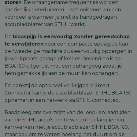
storen
. De onaangename frequenties worden
aanzienlijk gereduceerd – wat ook voor jou een
voordeel is wanneer je met de handgedragen
accubladblazer van STIHL werkt.
De
blaaspijp is eenvoudig zonder gereedschap
te verwijderen
voor een compacte opslag. Je kan
de tweedelige machine dus eenvoudig opbergen in
je werkplaats, garage of kelder. Bovendien is de
BGA 160 uitgerust met een ophangoog zodat je
hem gemakkelijk aan de muur kan ophangen.
En dankzij de optioneel verkrijgbare
Smart
Connector
kan je de accubladblazer STIHL BGA 160
opnemen in een netwerk via
STIHL connected
.
Raadpleeg ons overzicht van de
loop- en laadtijden
van de STIHL accu’s
om te weten hoelang je nog
kan werken met je accubladblazer STIHL BGA 160,
maar ook om te weten hoelang het duurt om de