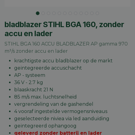
bladblazer STIHL BGA 160, zonder
accu en lader
STIHL BGA 160 ACCU BLADBLAZER AP gamma 970
m³/s zonder accu en lader
krachtigste accu bladblazer op de markt
geïntegreerde accuschacht
AP - systeem
36 V - 2.7 kg
blaaskracht 21 N
85 m/s max. luchtsnelheid
vergrendeling van de gashendel
4 vooraf ingestelde vermogensniveaus
geselecteerde niviea via led aanduiding
geïntegreerd ophangoog
geleverd zonder batterij en lader