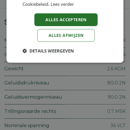
Cookiebeleid.
Lees verder
ALLES ACCEPTEREN
Specificaties
ALLES AFWIJZEN
Merk
Stihl
DETAILS WEERGEVEN
IP-beschermingsgraad
IPX4
Strikt
Prestatie
Targeting
noodzakelijk
Gewicht
2.6 KGM
Geluidsdrukniveau
80.0 2N
Functioneel
Niet-
geclassificeerd
Geluidsvermogenniveau
90.0 2N
Trillingswaarde rechts
0.7 MSK
Nominale spanning
36 VLT