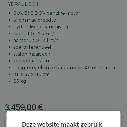
HYDRAULISCH
6 pk B&S DOV benzine motor
51 cm maaibreedte
hydraulische aandrijving
vooruit 0 - 5.5 km/u
achteruit 0 - 3 km/h
sperdifferentieel
stalen maaideck
inklapbaar stuur
hoogteregeling 5 standen van 50 tot 110 mm
181 x 57 x 110 cm
85 kg
3.459,00
€
Deze website maakt gebruik