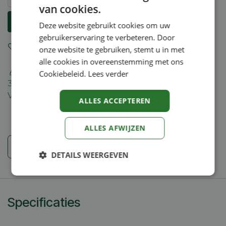
van cookies.
Aan winkelmandje toevoegen
Deze website gebruikt cookies om uw
gebruikerservaring te verbeteren. Door
Toevoegen aan verlanglijst
onze website te gebruiken, stemt u in met
alle cookies in overeenstemming met ons
Algemene voorwaarden
Cookiebeleid.
Lees verder
30-dagen geld terug garantie
Verzending: 2-5 werkdagen
ALLES ACCEPTEREN
ALLES AFWIJZEN
Veiligheidsinstructies
DETAILS WEERGEVEN
Strikt
Prestatie
Targeting
noodzakelijk
Specificaties
Functioneel
Niet-