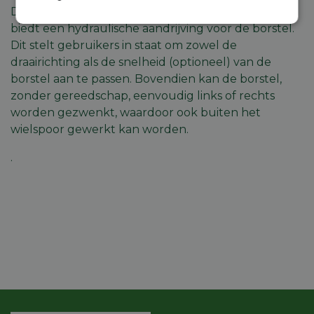
De MUG-H is vergelijkbaar met de Mug II, maar
Strikt
Prestatie
Targeting
biedt een hydraulische aandrijving voor de borstel.
noodzakelijk
Dit stelt gebruikers in staat om zowel de
draairichting als de snelheid (optioneel) van de
borstel aan te passen. Bovendien kan de borstel,
Functioneel
Niet-
zonder gereedschap, eenvoudig links of rechts
geclassificeerd
worden gezwenkt, waardoor ook buiten het
wielspoor gewerkt kan worden.
.
Strikt noodzakelijk
Prestatie
Targeting
Functioneel
Niet-geclassificeerd
Strikt noodzakelijke cookies maken de
kernfunctionaliteiten van de website mogelijk, zoals
gebruikersaanmelding en accountbeheer. De
website kan niet goed worden gebruikt zonder de
strikt noodzakelijke cookies.
Aanbieder
/