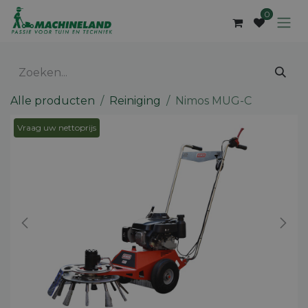
Overslaan naar inhoud
0
Alle producten
Reiniging
Nimos MUG-C
Vraag uw nettoprijs