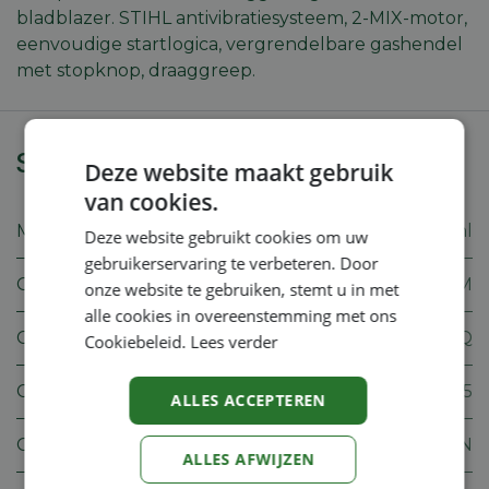
bladblazer. STIHL antivibratiesysteem, 2-MIX-motor,
eenvoudige startlogica, vergrendelbare gashendel
met stopknop, draaggreep.
Specificaties
Deze website maakt gebruik
van cookies.
Merk
Stihl
Deze website gebruikt cookies om uw
gebruikerservaring te verbeteren. Door
Gewicht
5.7 KGM
onze website te gebruiken, stemt u in met
alle cookies in overeenstemming met ons
Cilinderinhoud
27.2 CMQ
Cookiebeleid.
Lees verder
CO2
848 Z05
ALLES ACCEPTEREN
Geluidsdrukniveau
96.0 2N
ALLES AFWIJZEN