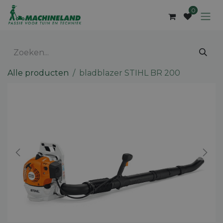
Overslaan naar inhoud
0
Alle producten
bladblazer STIHL BR 200