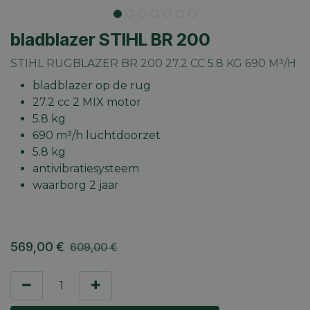
bladblazer STIHL BR 200
STIHL RUGBLAZER BR 200 27.2 CC 5.8 KG 690 M³/H
bladblazer op de rug
27.2 cc 2 MIX motor
5.8 kg
690 m³/h luchtdoorzet
5.8 kg
antivibratiesysteem
waarborg 2 jaar
569,00
€
609,00
€