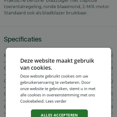
Praktische benzine bladzuiger met traploze
toerentalregeling, ronde blaasmond, 2-MIX-motor.
Standaard ook als bladblazer bruikbaar.
Specificaties
Merk
Stihl
Deze website maakt gebruik
van cookies.
Gewicht
5.2 KGM
Deze website gebruikt cookies om uw
Cilinderinhoud
27.2 CMQ
gebruikerservaring te verbeteren. Door
onze website te gebruiken, stemt u in met
CO2
955 Z05
alle cookies in overeenstemming met ons
Cookiebeleid.
Lees verder
Geluidsdrukniveau
90.0 2N
ALLES ACCEPTEREN