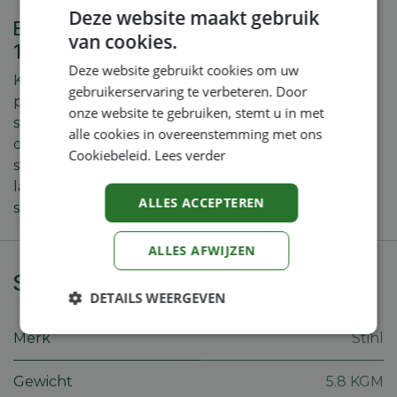
Deze website maakt gebruik
BOSMAAIERS Stihl BOSMAAIER 31.4 CC
van cookies.
1.05 KW 1.45 PK AUTOCUT 27-2
Deze website gebruikt cookies om uw
Krachtige benzine bosmaaier voor het maaien van
gebruikerservaring te verbeteren. Door
percelen met taai gras. Vereenvoudigde
onze website te gebruiken, stemt u in met
startprocedure voor een comfortabele start,
alle cookies in overeenstemming met ons
dubbele handgreep, bedieningsgreep met
Cookiebeleid.
Lees verder
stoptoets, 4-MIX®-motor met grotere tank voor
lange looptijden, robuuste aandrijfas, dubbele
ALLES ACCEPTEREN
schoudergordel.
ALLES AFWIJZEN
Specificaties
DETAILS WEERGEVEN
Strikt
Prestatie
Targeting
Merk
Stihl
noodzakelijk
Gewicht
5.8 KGM