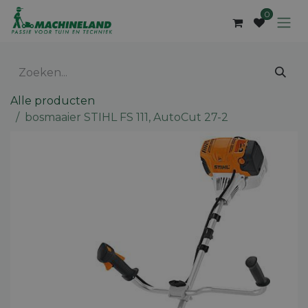
Overslaan naar inhoud
0
Alle producten
bosmaaier STIHL FS 111, AutoCut 27-2