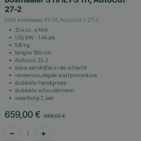
27-2
Stihl bosmaaier FS 111, AutoCut C 27-2
31.4 cc- 4 MIX
1.05 kW - 1.45 pk
5.8 kg
lengte 180 cm
Autocut 25-2
stijve aandrijfas in de schacht
vereenvoudigde startprocedure
dubbele handgreep
dubbele schouderriem
waarborg 2 jaar
659,00
€
689,00
€