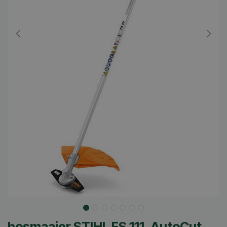
bosmaaier STIHL FS 111, AutoCut