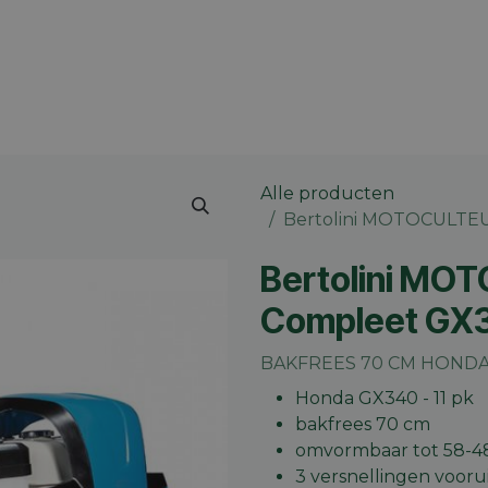
 merk
Contact
Vacatures
Onze winkels
Blog
Alle producten
Bertolini MOTOCULTE
Bertolini MO
Compleet GX
BAKFREES 70 CM HONDA 
Honda GX340 - 11 pk
bakfrees 70 cm
omvormbaar tot 58-4
3 versnellingen voorui