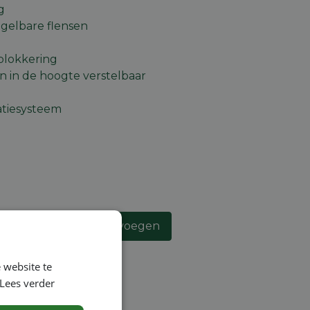
g
egelbare flensen
lblokkering
n in de hoogte verstelbaar
ratiesysteem
an winkelmandje toevoegen
lijst
 website te
Lees verder