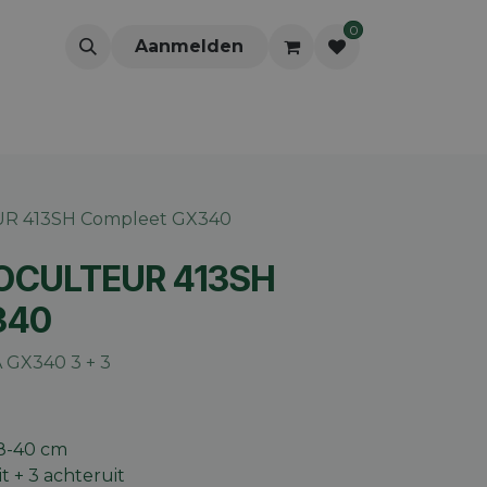
0
Aanmelden
UR 413SH Compleet GX340
TOCULTEUR 413SH
340
GX340 3 + 3
8-40 cm
t + 3 achteruit