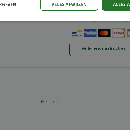
ERGEVEN
ALLES AFWIJZEN
ALLES 
Algemene voorwaarden
30-dagen geld terug gara
Verzending: 2-5 werkdag
Prestatie
Targeting
Functioneel
Veiligheidsinstructies
trikt noodzakelijk
Prestatie
Targeting
Functioneel
Niet-geclassificee
 cookies maken de kernfunctionaliteiten van de website mogelijk, zoals gebruikersaanm
bsite kan niet goed worden gebruikt zonder de strikt noodzakelijke cookies.
Aanbieder
/
Vervaldatum
Omschrijving
Domein
Bertolini
machineland.be
1 week
Dit cookie wordt gebruikt om een identificatie
voor uw huidige sessie op de website. De sessi
om een veilige en consistente gebruikerservar
ervoor te zorgen dat pagina wijzigingen of ite
onthouden van pagina naar pagina. Het slaat g
gegevens op.