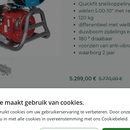
Quickfit snelkoppelin
wielen 5.00-10" met r
120 kg
differentieel met wie
duwboom zijdelings e
180 ° draaibaar
voorzien van anti-vib
waarborg 2 jaar
5.299,00
€
5.770,00
€
A
e maakt gebruik van cookies.
Toevoegen aan verlang
ruikt cookies om uw gebruikerservaring te verbeteren. Door onze
 u in met alle cookies in overeenstemming met ons Cookiebeleid.
Vergelijken