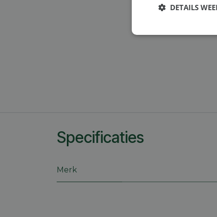
DETAILS WE
Strikt
noodzakelijk
S
Strikt noodzakelijke
Specificaties
accountbeheer. De we
Naam
Merk
session_id