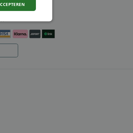
ACCEPTEREN
ntie
en
Niet-
geclassificeerd
rd
elding en
code op te slaan
e ID wordt gebruikt
ing te behouden,
m selecties worden
een persoonlijke