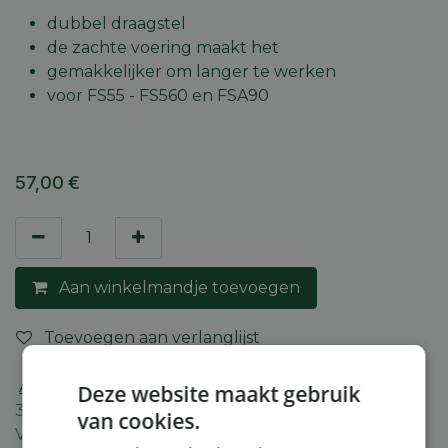
dubbel draagstel
de zachte voering maakt het
gemakkelijker om langer te werken
voor FS55 - FS560 en FSA90
57,00
€
Aan winkelmandje toevoegen
Toevoegen aan verlanglijst
Algemene voorwaarden
Deze website maakt gebruik
30-dagen geld terug garantie
van cookies.
Verzending: 2-5 werkdagen