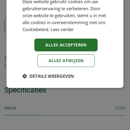
Deze website gebruikt cookies om uw
gebruikerservaring te verbeteren. Door
onze website te gebruiken, stemt u in met
alle cookies in overeenstemming met ons
Veiligheidsinstructies
Cookiebeleid.
Lees verder
ALLES ACCEPTEREN
De zachte voering maakt het gemakkelijker om
ALLES AFWIJZEN
langer te werken. Voor FS 55 - FS 560 en FSA 90.
DETAILS WEERGEVEN
Specificaties
Strikt
Prestatie
Targeting
noodzakelijk
Merk
Stihl
Functioneel
Niet-
geclassificeerd