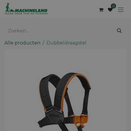
Overslaan naar inhoud
0
Alle producten
Dubbeldraagstel