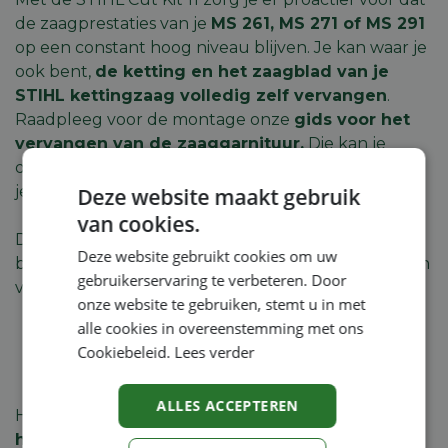
de zaagprestaties van je
MS 261, MS 271 of MS 291
op een constant hoog niveau blijven. Je kan waar je
ook bent,
de ketting en het zaagblad van je
STIHL kettingzaag volledig zelf vervangen
.
Raadpleeg voor de montage onze
gids voor het
vervangen van de zaaggarnituur.
Die kan je
downloaden via de QR-code op de verpakking van
je Cut Kit.
Deze website maakt gebruik
van cookies.
De STIHL Cut Kit 11 voor MS 261, MS 271 en MS 291
Deze website gebruikt cookies om uw
bevat de volgende onderdelen voor het vervangen
gebruikerservaring te verbeteren. Door
van je zaaggarnituur:
onze website te gebruiken, stemt u in met
alle cookies in overeenstemming met ons
1 x STIHL Light 04 (40 cm) zaagblad
Cookiebeleid.
Lees verder
2 x STIHL zaagketting .325" Micro 3 Pro, 1,3 mm
ALLES ACCEPTEREN
Het
ultradunne zaagblad
STIHL Light 04 biedt je
hoge steekprestaties
. Het is gemakkelijk te