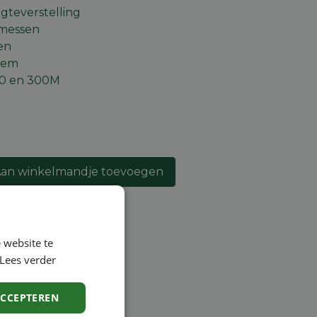
teverstelling
 messen
en
teem
00 en 300M
an winkelmandje toevoegen
lijst
 website te
Lees verder
ntie
ACCEPTEREN
en