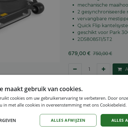
mechanische maaihoog
2 gesynchroniseerde
vervangbare mestipp
Quick Flip kantelsys
geschikt voor Park 3
2D5808511/ST2
679,00
€
750,00
€
A
Toevoegen aan verlang
e maakt gebruik van cookies.
Vergelijken
ruikt cookies om uw gebruikerservaring te verbeteren. Door onze
 u in met alle cookies in overeenstemming met ons Cookiebeleid.
Algemene voorwaarden
30-dagen geld terug gara
ERGEVEN
ALLES AFWIJZEN
ALLES 
Verzending: 2-5 werkdag