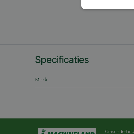
Strikt
noodzakelijk
Specificaties
S
Strikt noodzakelijke
accountbeheer. De we
Merk
Naam
session_id
CookieScriptConse
Grasonderho