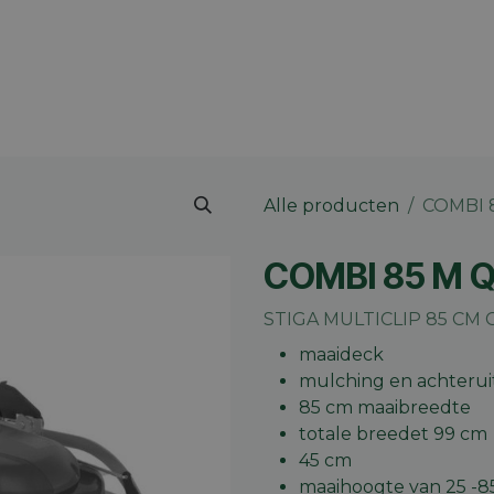
 merk
Contact
Vacatures
Onze winkels
Blog
Alle producten
COMBI 
COMBI 85 M 
STIGA MULTICLIP 85 CM 
maaideck
mulching en achteru
85 cm maaibreedte
totale breedet 99 cm
45 cm
maaihoogte van 25 -