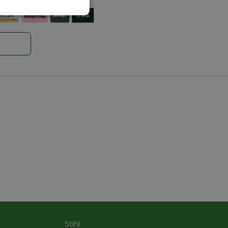
Niet-
geclassificeerd
rd
elding en
code op te slaan
e ID wordt gebruikt
ing te behouden,
m selecties worden
een persoonlijke
ript.com-service om
den. De cookie-
Stihl
om correct te