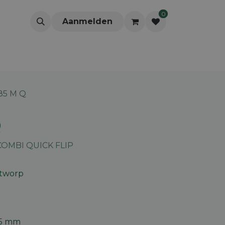
0
Aanmelden
85 M Q
Q
COMBI QUICK FLIP
itworp
85 mm