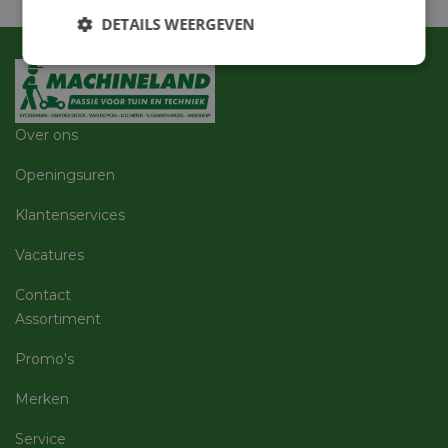
DETAILS WEERGEVEN
Strikt
Prestatie
Targeting
noodzakelijk
Over ons
Functioneel
Niet-
Openingsuren
geclassificeerd
Klantenservices
Vacatures
Contact
Strikt noodzakelijk
Prestatie
Targeting
Assortiment
Functioneel
Niet-geclassificeerd
Promo's
Strikt noodzakelijke cookies maken de
Merken
kernfunctionaliteiten van de website mogelijk, zoals
gebruikersaanmelding en accountbeheer. De
website kan niet goed worden gebruikt zonder de
Service
strikt noodzakelijke cookies.