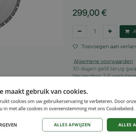
299,00
€
A
Toevoegen aan verlang
Algemene voorwaarden
30-dagen geld terug gara
Verzending: 2-5 werkdag
e maakt gebruik van cookies.
ruikt cookies om uw gebruikerservaring te verbeteren. Door onze
Veiligheidsinstructies
 u in met alle cookies in overeenstemming met ons Cookiebeleid.
ERGEVEN
ALLES AFWIJZEN
ALLES 