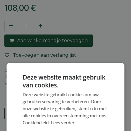
108,00
€
Aan winkelmandje toevoegen
Toevoegen aan verlanglijst
Algemene voorwaarden
Deze website maakt gebruik
30-dagen geld terug garantie
Verzending: 2-5 werkdagen
van cookies.
Deze website gebruikt cookies om uw
gebruikerservaring te verbeteren. Door
onze website te gebruiken, stemt u in met
Veiligheidsinstructies
alle cookies in overeenstemming met ons
Cookiebeleid.
Lees verder