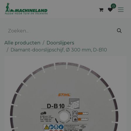
Overslaan naar inhoud
0
Alle producten
Doorslijpers
Diamant-doorslijpschijf, Ø 300 mm, D-B10