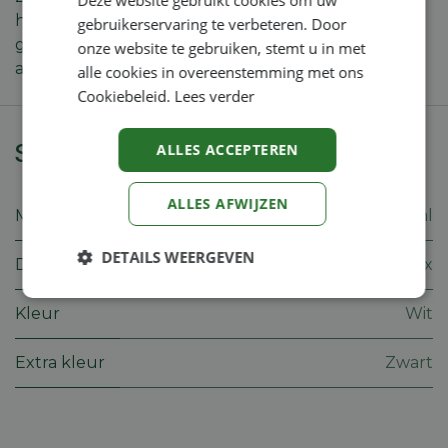
het voorpaneel meteen de aandacht. De grootte is
gebruikerservaring te verbeteren. Door
gemakkelijk verstelbaar via de snapback-sluiting
onze website te gebruiken, stemt u in met
aan de achterkant. 100 % polyester.
alle cookies in overeenstemming met ons
Cookiebeleid.
Lees verder
Specificaties
ALLES ACCEPTEREN
ALLES AFWIJZEN
Merk
Stihl
DETAILS WEERGEVEN
Doelgroep
Unisex
Strikt
Prestatie
Targeting
Kleur
Wit
noodzakelijk
Extra kleur
Zwart
Functioneel
Niet-
geclassificeerd