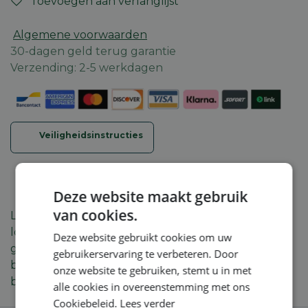
Toevoegen aan verlanglijst
Algemene voorwaarden
30-dagen geld terug garantie
Verzending: 2-5 werkdagen
Veiligheidsinstructies
Deze website maakt gebruik
van cookies.
Light it up! De cultaansteker met historisch STIHL
logo is het ideale cadeau voor uw geliefden of
Deze website gebruikt cookies om uw
gewoon voor uzelf! De navulbare aansteker van
gebruikerservaring te verbeteren. Door
bewezen Zippo-kwaliteit is daarom niet alleen een
onze website te gebruiken, stemt u in met
blikvanger, maar ook een aankoop voor het leven.
alle cookies in overeenstemming met ons
Cookiebeleid.
Lees verder