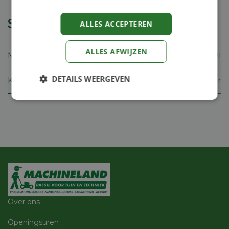
Specificaties
ALLES ACCEPTEREN
ALLES AFWIJZEN
Merk
Stihl
DETAILS WEERGEVEN
Kleur
Zilver
Strikt
Prestatie
Targeting
noodzakelijk
Functioneel
Niet-
geclassificeerd
Over ons
Openingsuren
Strikt noodzakelijk
Prestatie
Targeting