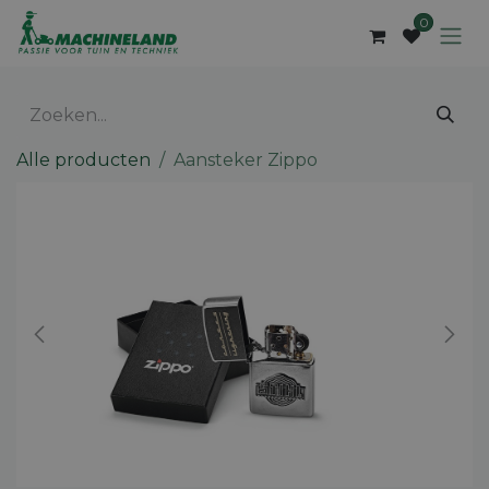
Overslaan naar inhoud
0
Alle producten
Aansteker Zippo