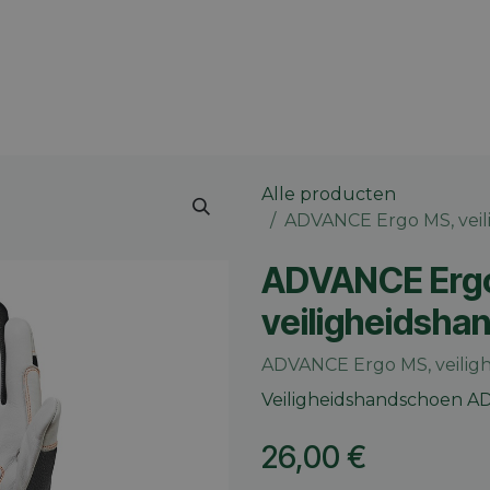
 merk
Contact
Vacatures
Onze winkels
Blog
Alle producten
ADVANCE Ergo MS, veil
ADVANCE Erg
veiligheidsha
ADVANCE Ergo MS, veilig
Veiligheidshandschoen A
26,00
€