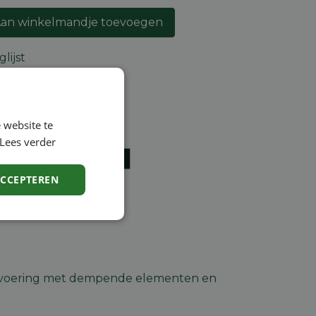
an winkelmandje toevoegen
lijst
ntie
 website te
en
Lees verder
ACCEPTEREN
Niet-
geclassificeerd
n, voering met dempende elementen en