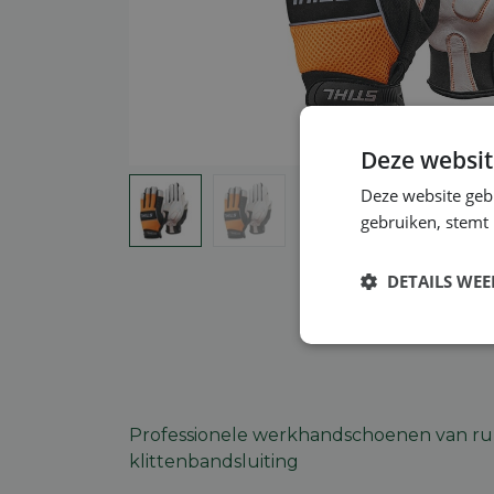
Deze websit
Deze website geb
gebruiken, stemt
DETAILS WE
Strikt
noodzakelijk
Professionele werkhandschoenen van run
klittenbandsluiting