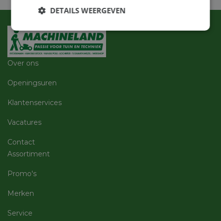
DETAILS WEERGEVEN
Strikt
Prestatie
Targeting
noodzakelijk
Over ons
Functioneel
Niet-
Openingsuren
geclassificeerd
Klantenservices
Vacatures
Contact
Assortiment
Strikt noodzakelijk
Prestatie
Targeting
Functioneel
Niet-geclassificeerd
Promo's
Strikt noodzakelijke cookies maken de
Merken
kernfunctionaliteiten van de website mogelijk, zoals
gebruikersaanmelding en accountbeheer. De
website kan niet goed worden gebruikt zonder de
Service
strikt noodzakelijke cookies.