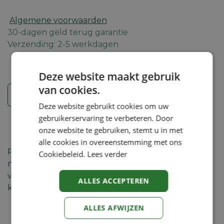
Algemene voorwaarden
30-dagen geld terug garantie
Verzending: 2-5 werkdagen
Deze website maakt gebruik
van cookies.
Veiligheidsinstructies
Deze website gebruikt cookies om uw
gebruikerservaring te verbeteren. Door
onze website te gebruiken, stemt u in met
alle cookies in overeenstemming met ons
Professionele werkhandschoenen van rundsleder
Cookiebeleid.
Lees verder
met rug in textiel. Met reflecterende strepen,
voering met dempende elementen en
ALLES ACCEPTEREN
klittenbandsluiting
ALLES AFWIJZEN