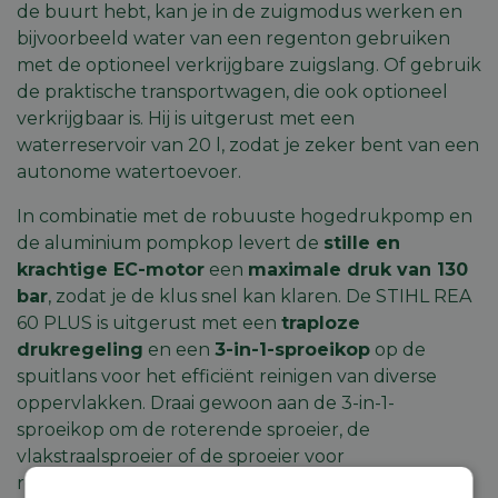
de buurt hebt, kan je in de zuigmodus werken en
bijvoorbeeld water van een regenton gebruiken
met de optioneel verkrijgbare zuigslang. Of gebruik
de praktische transportwagen, die ook optioneel
verkrijgbaar is. Hij is uitgerust met een
waterreservoir van 20 l, zodat je zeker bent van een
autonome watertoevoer.
In combinatie met de robuuste hogedrukpomp en
de aluminium pompkop levert de
stille en
krachtige EC-motor
een
maximale druk van 130
bar
, zodat je de klus snel kan klaren. De STIHL REA
60 PLUS is uitgerust met een
traploze
drukregeling
en een
3-in-1-sproeikop
op de
spuitlans voor het efficiënt reinigen van diverse
oppervlakken. Draai gewoon aan de 3-in-1-
sproeikop om de roterende sproeier, de
vlakstraalsproeier of de sproeier voor
reinigingsmiddel te selecteren. Je hoeft de