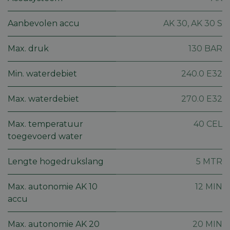
op de we
sessie I
gebruik
Aanbevolen accu
AK 30, AK 30 S
veilige e
consiste
gebruike
te beho
Max. druk
130 BAR
ervoor t
dat pagi
wijzigin
Min. waterdebiet
240.0 E32
item sele
worden
onthoud
pagina n
Max. waterdebiet
270.0 E32
Google
pagina. 
Privacy Policy
geen per
gegeven
Max. temperatuur
40 CEL
CookieScriptConsent
5 maanden 4
Deze co
CookieScript
toegevoerd water
weken
gebruikt
machineland.be
Cookie-
Script.c
Lengte hogedrukslang
5 MTR
om de
cookiev
van bezo
onthoud
Max. autonomie AK 10
12 MIN
cookie-
accu
van Coo
Script.c
noodzak
correct 
Max. autonomie AK 20
20 MIN