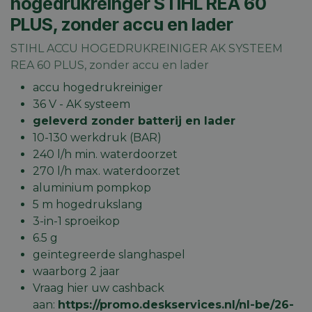
hogedrukreinger STIHL REA 60
PLUS, zonder accu en lader
STIHL ACCU HOGEDRUKREINIGER AK SYSTEEM
REA 60 PLUS, zonder accu en lader
accu hogedrukreiniger
36 V - AK systeem
geleverd zonder batterij en lader
10-130 werkdruk (BAR)
240 l/h min. waterdoorzet
270 l/h max. waterdoorzet
aluminium pompkop
5 m hogedrukslang
3-in-1 sproeikop
6.5 g
geïntegreerde slanghaspel
waarborg 2 jaar
Vraag hier uw cashback
aan:
https://promo.deskservices.nl/nl-be/26-