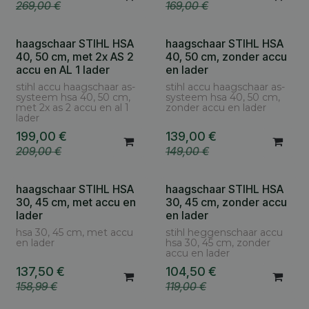
269,00
€
169,00
€
haagschaar STIHL HSA
haagschaar STIHL HSA
Cashback AS € 30
Cashback AS € 30
40, 50 cm, met 2x AS 2
40, 50 cm, zonder accu
accu en AL 1 lader
en lader
stihl accu haagschaar as-
stihl accu haagschaar as-
systeem hsa 40, 50 cm,
systeem hsa 40, 50 cm,
met 2x as 2 accu en al 1
zonder accu en lader
lader
199,00
€
139,00
€
209,00
€
149,00
€
haagschaar STIHL HSA
haagschaar STIHL HSA
Cashback AS € 30
Cashback AS € 30
30, 45 cm, met accu en
30, 45 cm, zonder accu
lader
en lader
hsa 30, 45 cm, met accu
stihl heggenschaar accu
en lader
hsa 30, 45 cm, zonder
accu en lader
137,50
€
104,50
€
158,99
€
119,00
€