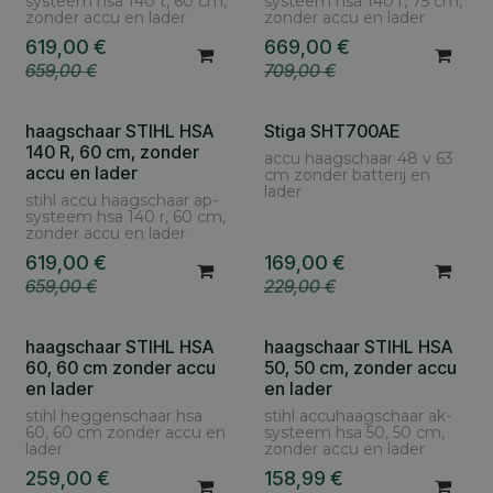
systeem hsa 140 t, 60 cm,
systeem hsa 140 r, 75 cm,
zonder accu en lader
zonder accu en lader
619,00
€
669,00
€
659,00
€
709,00
€
haagschaar STIHL HSA
Stiga SHT700AE
140 R, 60 cm, zonder
accu haagschaar 48 v 63
accu en lader
cm zonder batterij en
lader
stihl accu haagschaar ap-
systeem hsa 140 r, 60 cm,
zonder accu en lader
619,00
€
169,00
€
659,00
€
229,00
€
haagschaar STIHL HSA
haagschaar STIHL HSA
60, 60 cm zonder accu
50, 50 cm, zonder accu
en lader
en lader
stihl heggenschaar hsa
stihl accuhaagschaar ak-
60, 60 cm zonder accu en
systeem hsa 50, 50 cm,
lader
zonder accu en lader
259,00
€
158,99
€