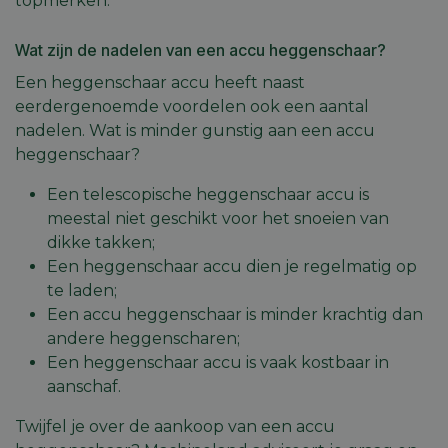
Functioneel
Niet-
topmerken.
geclassificeerd
Wat zijn de nadelen van een accu heggenschaar?
Een heggenschaar accu heeft naast
eerdergenoemde voordelen ook een aantal
nadelen. Wat is minder gunstig aan een accu
heggenschaar?
Strikt noodzakelijk
Prestatie
Targeting
Functioneel
Niet-geclassificeerd
Een telescopische heggenschaar accu is
meestal niet geschikt voor het snoeien van
Strikt noodzakelijke cookies maken de
kernfunctionaliteiten van de website mogelijk, zoals
dikke takken;
gebruikersaanmelding en accountbeheer. De
Een heggenschaar accu dien je regelmatig op
website kan niet goed worden gebruikt zonder de
strikt noodzakelijke cookies.
te laden;
Een accu heggenschaar is minder krachtig dan
Aanbieder
/
Naam
Vervaldatum
Omschri
Domein
andere heggenscharen;
session_id
machineland.be
1 week
Dit cook
Een heggenschaar accu is vaak kostbaar in
gebruik
aanschaf.
identifi
op te sl
uw huidi
Twijfel je over de aankoop van een accu
op de we
sessie I