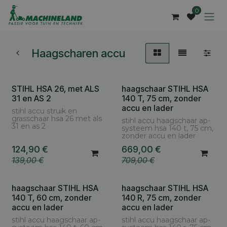
Overslaan naar inhoud
0
Haagscharen accu
STIHL HSA 26, met ALS
haagschaar STIHL HSA
Cashback AS € 30
31 en AS 2
140 T, 75 cm, zonder
accu en lader
stihl accu struik en
grasschaar hsa 26 met als
stihl accu haagschaar ap-
31 en as 2
systeem hsa 140 t, 75 cm,
zonder accu en lader
124,90
€
669,00
€
139,00
€
709,00
€
haagschaar STIHL HSA
haagschaar STIHL HSA
140 T, 60 cm, zonder
140 R, 75 cm, zonder
accu en lader
accu en lader
stihl accu haagschaar ap-
stihl accu haagschaar ap-