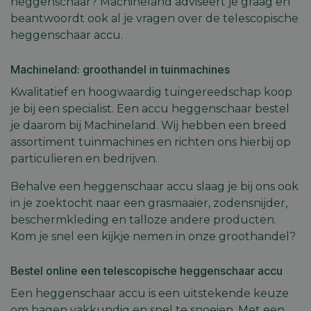
heggenschaar? Machineland adviseert je graag en
gebruik
veilige e
beantwoordt ook al je vragen over de telescopische
consiste
heggenschaar accu.
gebruike
te beho
ervoor t
dat pagi
Machineland: groothandel in tuinmachines
wijzigin
item sele
Kwalitatief en hoogwaardig tuingereedschap koop
worden
onthoud
je bij een specialist. Een accu heggenschaar bestel
pagina n
Google
pagina. 
je daarom bij Machineland. Wij hebben een breed
Privacy Policy
geen per
assortiment tuinmachines en richten ons hierbij op
gegeven
particulieren en bedrijven.
CookieScriptConsent
5 maanden 4
Deze co
CookieScript
weken
gebruikt
machineland.be
Cookie-
Behalve een heggenschaar accu slaag je bij ons ook
Script.c
in je zoektocht naar een grasmaaier, zodensnijder,
om de
cookiev
beschermkleding en talloze andere producten.
van bezo
onthoud
Kom je snel een kijkje nemen in onze groothandel?
cookie-
van Coo
Script.c
Bestel online een telescopische heggenschaar accu
noodzak
correct 
Een heggenschaar accu is een uitstekende keuze
om hagen vakkundig en snel te snoeien. Met een