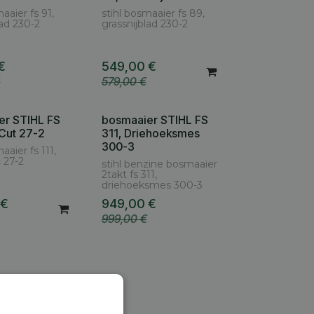
aaier fs 91,
stihl bosmaaier fs 89,
lad 230-2
grassnijblad 230-2
€
549,00
€
€
579,00
€
er STIHL FS
bosmaaier STIHL FS
oCut 27-2
311, Driehoeksmes
300-3
aaier fs 111,
 27-2
stihl benzine bosmaaier
2takt fs 311,
driehoeksmes 300-3
€
949,00
€
999,00
€