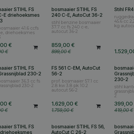
aaier STIHL FS
bosmaaier STIHL FS
Stihl F
C-E driehoeksmes
240 C-E, AutoCut 36-2
ruggedra
3
45.6 cc 2,
stihl benzine bosmaaier
kg autoc
37.7 cc fs 240 c-e,
 bosmaaier 41.6 ccfs
autocut 36-2
-e, driehoeksmes
3
,00
€
859,00
€
1.529,0
00
€
899,00
€
aaier STIHL FS
FS 561 C-EM, AutoCut
bosmaai
 Grassnijblad 230-2
56-2
Grassnij
230-2
 bosmaaier 36.3 cc fs
prof. bosmaaier 57.1 cc
grassnijblad 230-2
2.8 kw 3.8 pk 10.2
stihl kant
autocut 56-2
grassnijb
2
,00
€
1.629,00
€
399,00
00
€
1.759,00
€
419,00
€
aaier STIHL FS
bosmaaier STIHL FS 56,
bosmaaie
 driehoeksmes
AutoCut C 26-2
Grassnij