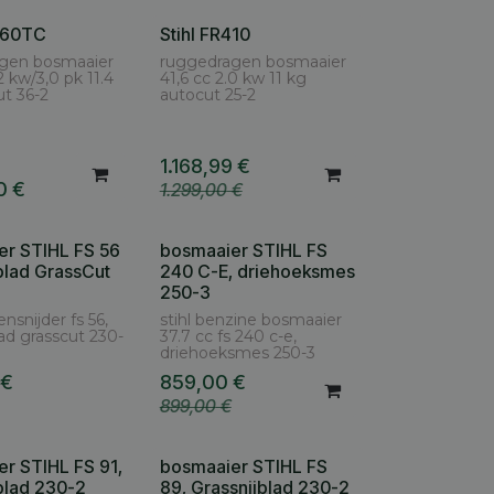
R460TC
Stihl FR410
gen bosmaaier
ruggedragen bosmaaier
2 kw/3,0 pk 11.4
41,6 cc 2.0 kw 11 kg
ut 36-2
autocut 25-2
1.168,99
€
0
€
1.299,00
€
er STIHL FS 56
bosmaaier STIHL FS
blad GrassCut
240 C-E, driehoeksmes
250-3
ensnijder fs 56,
stihl benzine bosmaaier
lad grasscut 230-
37.7 cc fs 240 c-e,
driehoeksmes 250-3
€
859,00
€
899,00
€
r STIHL FS 91,
bosmaaier STIHL FS
blad 230-2
89, Grassnijblad 230-2