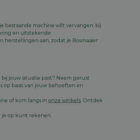
e ID wordt gebruikt
ing te behouden,
m selecties worden
een persoonlijke
je bestaande machine wilt vervangen: bij
ript.com-service om
vering en uitstekende
den. De cookie-
om correct te
herstellingen aan, zodat je Bosmaaier
mschrijving
 bij jouw situatie past? Neem gerust
de gebruiker op te
rsal Analytics -
es op basis van jouw behoeften en
r de site in de
emeen gebruikte
 Ads en is een
 gebruikt om unieke
komen met een
rig gegenereerd
nomen in elk
e van de gebruiker
ine of kom langs in
onze winkels
. Ontdek
m bezoekers-,
iker de website
or de
uiker mogelijk heeft
 je op kunt rekenen.
tics om de
nformatie uit over
uele advertenties
mde website
 Visual Website
 site-eigenaren de