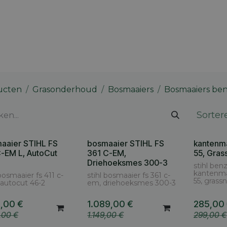
 merk
Contact
Vacatures
Onze winkels
Blog
ucten
Grasonderhoud
Bosmaaiers
Bosmaaiers ben
Sorter
aaier STIHL FS
bosmaaier STIHL FS
kantenm
C-EM L, AutoCut
361 C-EM,
55, Gras
Driehoeksmes 300-3
stihl ben
kantenmaa
 bosmaaier fs 411 c-
stihl bosmaaier fs 361 c-
55, grassn
 autocut 46-2
em, driehoeksmes 300-3
9,00
€
1.089,00
€
285,00
,00
€
1.149,00
€
299,00
€