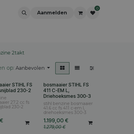
0
Aanmelden
zine 2takt
en op:
Aanbevolen
aaier STIHL FS
bosmaaier STIHL FS
snijblad 230-2
411 C-EM L,
Driehoeksmes 300-3
zine
ier 27.2 cc fs
stihl benzine bosmaaier
ijblad 230-2
41.6 cc fs 411 c-em l,
driehoeksmes 300-3
€
1.199,00
€
1.279,00
€