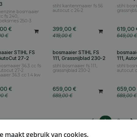
3
stihl kantenmaaier fs 56
stihl bosm
autocut c 26-2
grassnijb
 benzine bosmaaier
cc fs 240,
hoeksmes 250-3
,00
€
399,00
€
619,00
00
€
419,00
€
649,00
aaier STIHL FS
bosmaaier STIHL FS
bosmaai
 AutoCut 27-2
111, Grassnijblad 230-2
111, Aut
 bosmaaier 36.3 cc fs
stihl bosmaaier fs 111,
stihl bosm
autocut 27-2
grassnijblad 230-2
autocut c
aier 36.3 cc 1.4 kw
,00
€
659,00
€
659,00
00
€
689,00
€
689,00
€
1
2
e maakt gebruik van cookies.