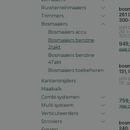
Ruwterreinmaaiers
bosm
261 
Trimmers
300-
Bosmaaiers
stihl
261 c
Bosmaaiers accu
300-
Bosmaaiers benzine
949
2takt
999,
Bosmaaiers benzine
4Takt
bosm
Bosmaaiers toebehoren
131,
stihl
Kantensnijders
131, 
Maaibalk
Combi systemen
759
Multi systeem
799,
Verticuteerders
Strooiers
bosm
240,
Frezen