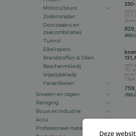
250-
Motoculteurs
stihl
37.7 
Zodensnijder
drie
Doorzaaiers en
829
zaaicombinaties
869,
Tuinrol
Eikelrapers
bosm
131,
Brandstoffen & Oliën
stihl
Beschermkledij
131, 
bosma
Vrijetijdskledij
1.9pk
Fanartikelen
759
Snoeien en zagen
799,
Reiniging
Bouw en industrie
Accu
Professioneel materiaal
Deze websit