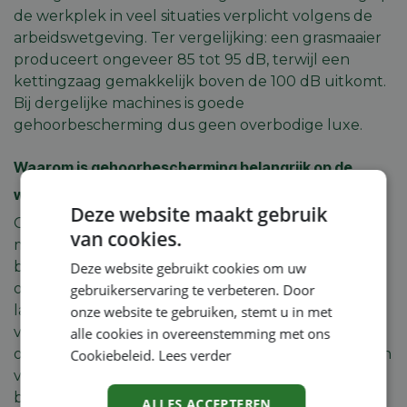
de werkplek in veel situaties verplicht volgens de
arbeidswetgeving. Ter vergelijking: een grasmaaier
produceert ongeveer 85 tot 95 dB, terwijl een
kettingzaag gemakkelijk boven de 100 dB uitkomt.
Bij dergelijke machines is goede
gehoorbescherming dus geen overbodige luxe.
Waarom is gehoorbescherming belangrijk op de
werkplek?
Deze website maakt gebruik
Gehoorschade ontstaat vaak geleidelijk en is
van cookies.
meestal onomkeerbaar. Door je gehoor te
beschermen, verklein je het risico op gehoorverlies,
Deze website gebruikt cookies om uw
oorsuizen (tinnitus) en vermoeidheid door
gebruikerservaring te verbeteren. Door
langdurige blootstelling aan lawaai. Bovendien
onze website te gebruiken, stemt u in met
verhoogt goede gehoorbescherming de veiligheid
alle cookies in overeenstemming met ons
op de werkplek: je blijft geconcentreerd werken en
Cookiebeleid.
Lees verder
voorkomt dat overmatig lawaai je prestaties
beïnvloedt.
ALLES ACCEPTEREN