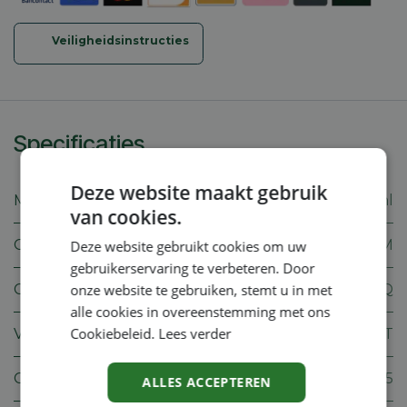
Veiligheidsinstructies
Specificaties
Deze website maakt gebruik
Merk
Stihl
van cookies.
Gewicht
10.2 KGM
Deze website gebruikt cookies om uw
gebruikerservaring te verbeteren. Door
Cilinderinhoud
72.2 CMQ
onze website te gebruiken, stemt u in met
alle cookies in overeenstemming met ons
Cookiebeleid.
Lees verder
Vermogen
3.90 KWT
CO2
748 Z05
ALLES ACCEPTEREN