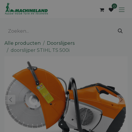
Overslaan naar inhoud
0
Alle producten
Doorslijpers
doorslijper STIHL TS 500i