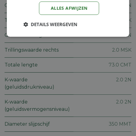
Geluidsdrukniveau
98.0 2N
ALLES AFWIJZEN
Trillingswaarde links
2.4 MSK
DETAILS WEERGEVEN
Geluidsvermogenniveau
112.0 2N
Strikt
Prestatie
Targeting
noodzakelijk
Trillingswaarde rechts
2.0 MSK
Totale lengte
73.0 CMT
Functioneel
Niet-
geclassificeerd
K-waarde
2.0 2N
(geluidsdrukniveau)
K-waarde
2.0 2N
(geluidsvermogensniveau)
Strikt noodzakelijk
Prestatie
Targeting
Functioneel
Niet-geclassificeerd
Diameter slijpschijf
350 MMT
Strikt noodzakelijke cookies maken de